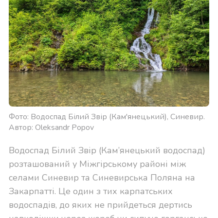
Фото: Водоспад Білий Звір (Кам'янецький), Синевир.
Автор: Oleksandr Popov
Водоспад Білий Звір (Кам’янецький водоспад)
розташований у Міжгірському районі між
селами Синевир та Синевирська Поляна на
Закарпатті. Це один з тих карпатських
водоспадів, до яких не прийдеться дертись