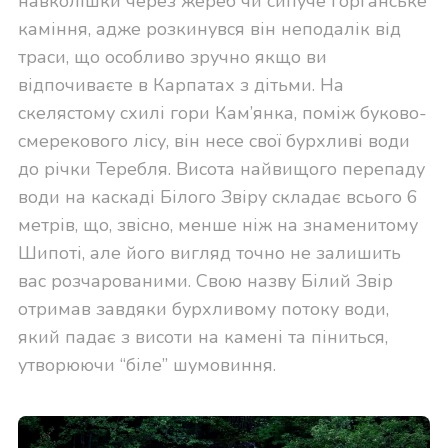
навколішки через жереб чи сипуче горганське
каміння, адже розкинувся він неподалік від
траси, що особливо зручно якщо ви
відпочиваєте в Карпатах з дітьми. На
скелястому схилі гори Кам’янка, поміж буково-
смерекового лісу, він несе свої бурхливі води
до річки Теребля. Висота найвищого перепаду
води на каскаді Білого Звіру складає всього 6
метрів, що, звісно, менше ніж на знаменитому
Шипоті, але його вигляд точно не залишить
вас розчарованими. Свою назву Білий Звір
отримав завдяки бурхливому потоку води,
який падає з висоти на камені та піниться,
утворюючи “біле” шумовиння.