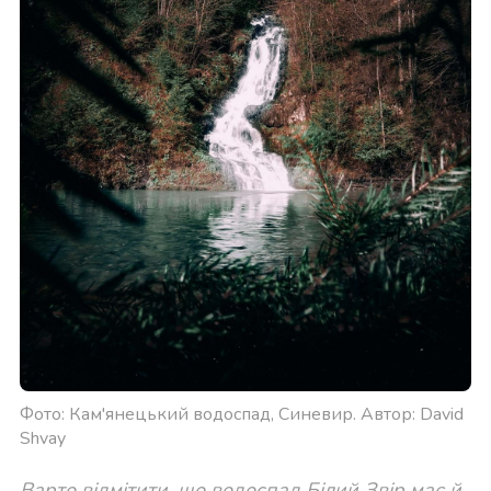
Фото: Кам'янецький водоспад, Синевир. Автор: David
Shvay
Варто відмітити, що водоспад Білий Звір має й