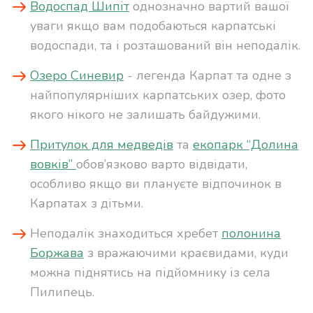
Водоспад Шипіт
однозначно вартий вашої
уваги якщо вам подобаються карпатські
водоспади, та і розташований він неподалік.
Озеро Синевир
- легенда Карпат та одне з
найпопулярніших карпатських озер, фото
якого нікого не залишать байдужими.
Притулок для медведів
та
екопарк “Долина
вовків”
обов’язково варто відвідати,
особливо якщо ви плануєте відпочинок в
Карпатах з дітьми.
Неподалік знаходиться хребет
полонина
Боржава
з вражаючими краєвидами, куди
можна піднятись на підйомнику із села
Пилипець.