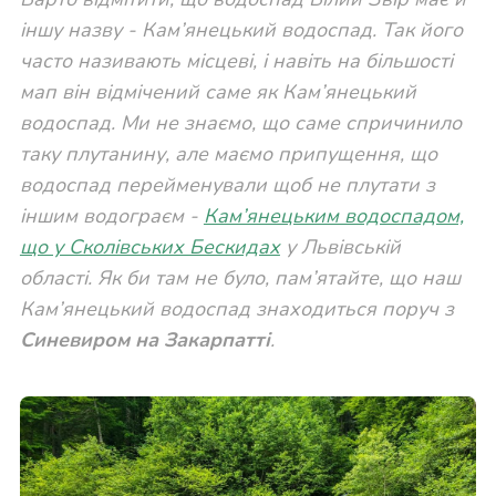
іншу назву - Кам’янецький водоспад. Так його
часто називають місцеві, і навіть на більшості
мап він відмічений саме як Кам’янецький
водоспад. Ми не знаємо, що саме спричинило
таку плутанину, але маємо припущення, що
водоспад перейменували щоб не плутати з
іншим водограєм -
Кам’янецьким водоспадом,
що у Сколівських Бескидах
у Львівській
області. Як би там не було, пам’ятайте, що наш
Кам’янецький водоспад знаходиться поруч з
Синевиром на Закарпатті
.