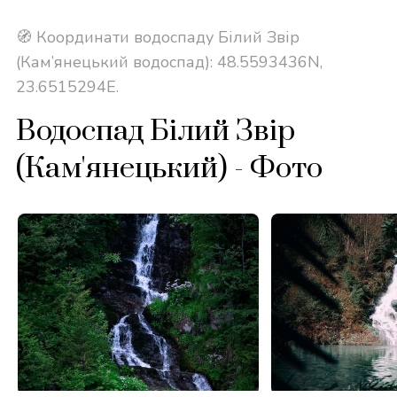
🧭 Координати водоспаду Білий Звір
(Кам’янецький водоспад): 48.5593436N,
23.6515294E.
Водоспад Білий Звір
(Кам'янецький) - Фото