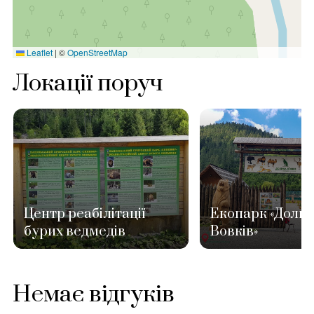
Leaflet
|
©
OpenStreetMap
Локації поруч
Центр реабілітації
Екопарк «Доли
бурих ведмедів
Вовків»
Немає відгуків