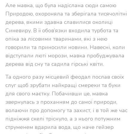
Але мавка, що була надіслана сюди самою
Природою, охороняла та зберігала тисячолітні
дерева, якими здавна славилися околиці
Синевиру. В її обов’язки входила турбота та
опіка за лісовими тваринами, які з нею
говорили та приносили новини. Навесні, коли
відступали люті морози, мавка пробуджувала
дерева від сну та садила гірські квіти.
Та одного разу місцевий феодал послав своїх
слуг щоб зрубати найкращі смереки та буки
для свого маєтку. Побачивши це, мавка
звернулась з проханням до самої природи,
волаючи про допомогу та захист, і в той же час
підніжжя скелі тріснуло, а з нього потужним
струменем вдарила вода, що наче гейзер