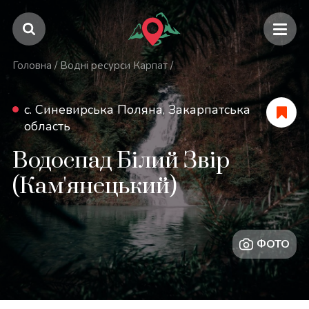
Головна
/
Водні ресурси Карпат
/
с. Синевирська Поляна, Закарпатська
область
Водоспад Білий Звір
(Кам'янецький)
ФОТО