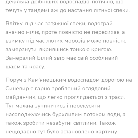
декілька дрібніших водоспадів-потічків, що
течуть у тандемі аж до настання літньої спеки.
Влітку, під час затяжної спеки, водограй
значно міліє, проте повністю не пересихає, а
взимку під час лютих морозів може повністю
замерзнути, вкрившись тонкою кригою.
Замерзлий Білий звір має свій особливий
шарм та красу.
Поруч з Кам’янецьким водоспадом дорогою на
Синевир є гарно зроблений оглядовий
майданчик, що легко проглядається з траси.
Тут можна зупинитись і перекусити,
насолоджуючись бурхливим потоком води, а
також зробити незабутні світлини. Також
нещодавно тут було встановлено картину