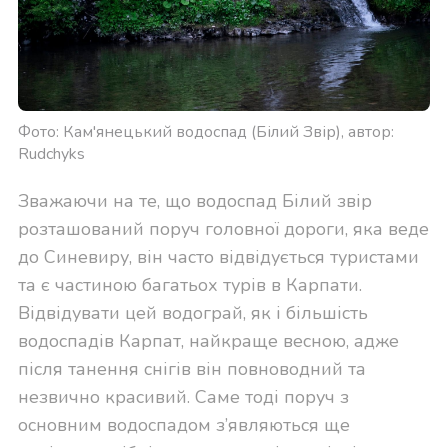
Фото: Кам'янецький водоспад (Білий Звір), автор:
Rudchyks
Зважаючи на те, що водоспад Білий звір
розташований поруч головної дороги, яка веде
до Синевиру, він часто відвідується туристами
та є частиною багатьох турів в Карпати.
Відвідувати цей водограй, як і більшість
водоспадів Карпат, найкраще весною, адже
після танення снігів він повноводний та
незвично красивий. Саме тоді поруч з
основним водоспадом з’являються ще