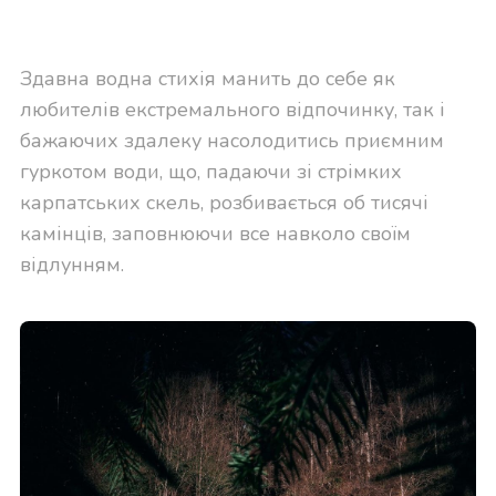
Здавна водна стихія манить до себе як
любителів екстремального відпочинку, так і
бажаючих здалеку насолодитись приємним
гуркотом води, що, падаючи зі стрімких
карпатських скель, розбивається об тисячі
камінців, заповнюючи все навколо своїм
відлунням.