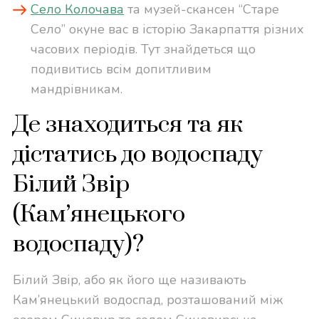
Село Колочава
та музей-скансен “Старе
Село” окуне вас в історію Закарпаття різних
часових періодів. Тут знайдеться що
подивитись всім допитливим
мандрівникам.
Де знаходиться та як
дістатись до водоспаду
Білий Звір
(Кам’янецького
водоспаду)?
Білий Звір, або як його ще називають
Кам’янецький водоспад, розташований між