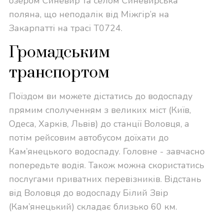
озером Синевир та селом Синевирська
поляна, що неподалік від Міжгір’я на
Закарпатті на трасі T0724.
Громадським
транспортом
Поїздом ви можете дістатись до водоспаду
прямим сполученням з великих міст (Київ,
Одеса, Харків, Львів) до станції Воловця, а
потім рейсовим автобусом доїхати до
Кам’янецького водоспаду. Головне - завчасно
попередьте водія. Також можна скористатись
послугами приватних перевізників. Відстань
від Воловця до водоспаду Білий Звір
(Кам’янецький) складає близько 60 км.