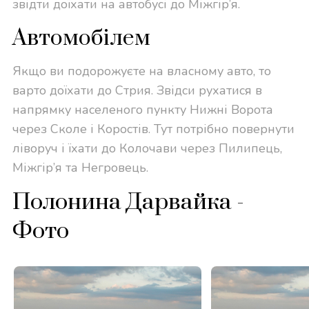
звідти доїхати на автобусі до Міжгір’я.
Автомобілем
Якщо ви подорожуєте на власному авто, то
варто доїхати до Стрия. Звідси рухатися в
напрямку населеного пункту Нижні Ворота
через Сколе і Коростів. Тут потрібно повернути
ліворуч і їхати до Колочави через Пилипець,
Міжгір’я та Негровець.
Полонина Дарвайка -
Фото