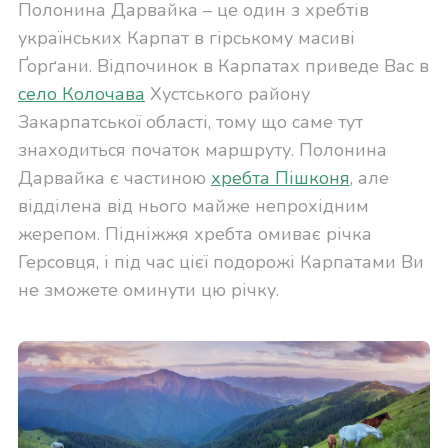
Полонина Дарвайка – це один з хребтів
українських Карпат в гірському масиві
Ґорґани. Відпочинок в Карпатах приведе Вас в
село Колочава
Хустського району
Закарпатської області, тому що саме тут
знаходиться початок маршруту. Полонина
Дарвайка є частиною
хребта Пішконя
, але
відділена від нього майже непрохідним
жерепом. Підніжжя хребта омиває річка
Герсовця, і під час цієї подорожі Карпатами Ви
не зможете оминути цю річку.