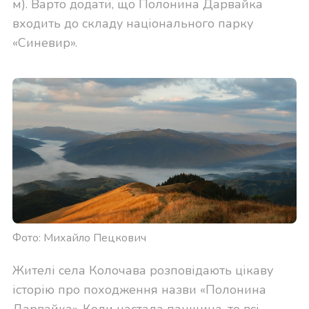
м). Варто додати, що Полонина Дарвайка
входить до складу національного парку
«Синевир».
Фото: Михайло Пецкович
Жителі села Колочава розповідають цікаву
історію про походження назви «Полонина
Дарвайка». Коли настала панщина, то всі