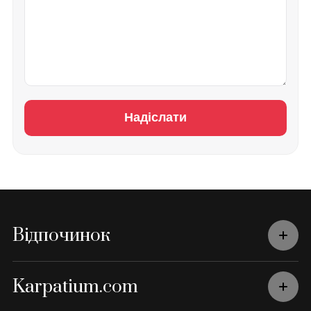
Надіслати
Відпочинок
Karpatium.com