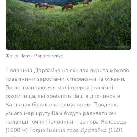
Фото: Hanna Ponomarenko
Полонина Дарвайка на схилах вкрита мохово-
трав’яними заростами, смереками та буками.
Вище трапляються малі озерця і кам’яні
розсипища, які зроблять Ваш відпочинок в
Карпатах більш екстремальним. Продовж
усього маршруту Вам будуть радувати очі
найвищі точки Полонини – це гора Ясновець
(1600 м) і однойменна гора Дарвайка (1501