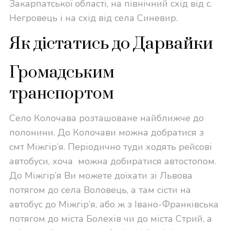
Закарпатської області, на північний схід від с.
Негровець і на схід від села Синевир.
Як дістатись до Дарвайки
Громадським
транспортом
Село Колочава розташоване найближче до
полонини. До Колочави можна добратися з
смт Міжгір’я. Періодично туди ходять рейсові
автобуси, хоча
можна добиратися автостопом.
До Міжгір’я Ви можете доїхати зі Львова
потягом до села Воловець, а там сісти на
автобус до Міжгір’я, або ж з Івано-Франківська
потягом до міста Болехів чи до міста Стрий, а