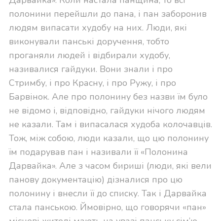
полонини перейшли до пана, і пан заборонив
людям випасати худобу на них. Люди, які
виконували панські доручення, тобто
проганяли людей і відбирали худобу,
називалися гайдуки. Вони знали і про
Стримбу, і про Красну, і про Ружу, і про
Барвінок. Але про полонину без назви їм було
не відомо і, відповідно, гайдуки нічого людям
не казали. Там і випасалася худоба колочавців.
Тож, між собою, люди казали, що цю полонину
їм подарував пан і називали її «Полонина
Дарвайка». Але з часом бириші (люди, які вели
панову документацію) дізналися про цю
полонину і внесли її до списку. Так і Дарвайка
стала панською. Ймовірно, що говорячи «пан»
місцеві жителі мають на увазі панську сім’ю