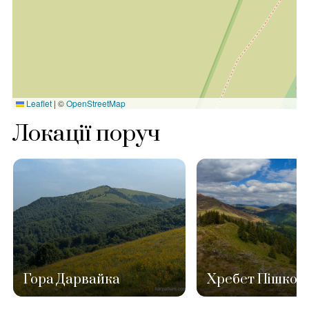
Leaflet
|
©
OpenStreetMap
Локації поруч
Гора Дарвайка
Хребет Пішкон