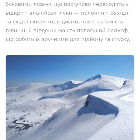
буковими лісами, що поступово переходять у
відкриті альпійські луки — полонини. Західні
та східні схили гори досить круті, натомість
північні й південні мають пологіший рельєф,
що робить їх зручними для підйому та спуску.