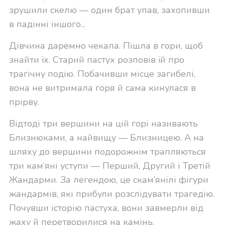
зрушили скелю — один брат упав, захопивши
в падінні іншого...
Дівчина даремно чекала. Пішла в гори, щоб
знайти їх. Старий пастух розповів їй про
трагічну подію. Побачивши місце загибелі,
вона не витримала горя й сама кинулася в
прірву.
Відтоді три вершини на цій горі називають
Близнюками, а найвищу — Близницею. А на
шляху до вершини подорожнім трапляються
три кам’яні уступи — Перший, Другий і Третій
Жандарми. За легендою, це скам’янілі фігури
жандармів, які прибули розслідувати трагедію.
Почувши історію пастуха, вони завмерли від
жаху й перетворилися на камінь.