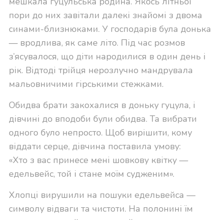
мешкала гуцульська родина. Якось літньої
пори до них завітали далекі знайомі з двома
синами-близнюками. У господарів була донька
— вродлива, як саме літо. Під час розмов
з’ясувалося, що діти народилися в один день і
рік. Відтоді трійця нерозлучно мандрувала
мальовничими гірськими стежками.
Обидва брати закохалися в доньку гуцула, і
дівчині до вподоби були обидва. Та вибрати
одного було непросто. Щоб вирішити, кому
віддати серце, дівчина поставила умову:
«Хто з вас принесе мені шовкову квітку —
едельвейс, той і стане моїм судженим».
Хлопці вирушили на пошуки едельвейса —
символу відваги та чистоти. На полонині їм