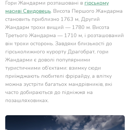
Гори Жандарми розташовані в
гірському
масиві Свидовець
. Висота Першого Жандарма
становить приблизно 1763 м, Другий
Жандарм трохи вищий — 1780 м. Висота
Третього Жандарма — 1710 м, і розташований
він трохи осторонь. Завдяки близькості до
гірськолижного курорту Драгобрат, гори
Жандарми є доволі популярними
туристичними об’єктами: взимку сюди
приїжджають любителі фрірайду, а влітку
можна зустріти багатьох мандрівників, які
часто добираються до підніжжя на
позашляховиках.