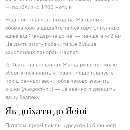
— приблизно 1200 метрів.
Якщо ви плануєте похід на Жандарми,
обов’язково відвідайте також гору Близницю,
адже від Жандармів до неї — менше ніж 2 км.
Це дасть змогу побачити ще більше
захопливих панорам Карпат.
⚠️ Увага: на вершинах Жандармів сніг може
зберігатися навіть у травні. Якщо плануєте
похід ранньої весни, обов’язково візьміть
кішки (льодоступи) — це значно підвищить
вашу безпеку.
Як доїхати до Ясіні
Потягом: прямі поїзди курсують із більшості