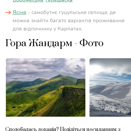
Ясіня
- самобутнє гуцульське селище, де
можна знайти багато варіантів проживання
для відпочинку у Карпатах.
Гора Жандарм - Фото
Сподобалась локація? Поділіться посиланням з