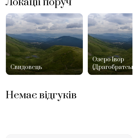
Локації поруч
Озеро Івор
Свидовець
(Драгобратське
Немає відгуків