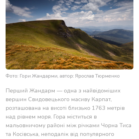
Фото: Гори Жандарми, автор: Ярослав Тюрменко
Перший Жандарм — одна з найвідоміших
вершин Свидовецького масиву Карпат,
розташована на висоті близько 1763 метрів
над рівнем моря. Гора міститься в
мальовничому районі між річками Чорна Тиса
та Косівська, неподалік від популярного