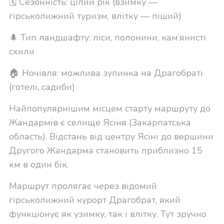
🗓 Сезонність: цілий рік (взимку —
гірськолижний туризм, влітку — піший)
🌲 Тип ландшафту: ліси, полонини, кам’янисті
схили
🏠 Ночівля: можлива зупинка на Драгобраті
(готелі, садиби)
Найпопулярнішим місцем старту маршруту до
Жандармів є селище Ясіня (Закарпатська
область). Відстань від центру Ясіні до вершини
Другого Жандарма становить приблизно 15
км в один бік.
Маршрут пролягає через відомий
гірськолижний курорт Драгобрат, який
функціонує як узимку, так і влітку. Тут зручно