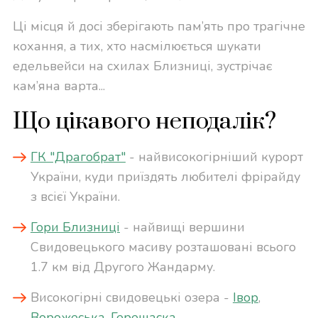
Ці місця й досі зберігають пам’ять про трагічне
кохання, а тих, хто насмілюється шукати
едельвейси на схилах Близниці, зустрічає
кам’яна варта...
Що цікавого неподалік?
ГК "Драгобрат"
- найвисокогірніший курорт
України, куди приїздять любителі фрірайду
з всієї України.
Гори Близниці
- найвищі вершини
Свидовецького масиву розташовані всього
1.7 км від Другого Жандарму.
Високогірні свидовецькі озера -
Івор
,
Ворожеська
,
Герешаска
.