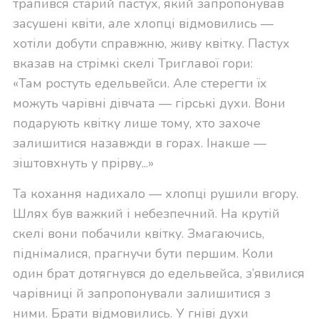
трапився старий пастух, який запропонував
засушені квіти, але хлопці відмовились —
хотіли добути справжню, живу квітку. Пастух
вказав на стрімкі скелі Триглавої гори:
«Там ростуть едельвейси. Але стерегти їх
можуть чарівні дівчата — гірські духи. Вони
подарують квітку лише тому, хто захоче
залишитися назавжди в горах. Інакше —
зіштовхнуть у прірву...»
Та кохання надихало — хлопці рушили вгору.
Шлях був важкий і небезпечний. На крутій
скелі вони побачили квітку. Змагаючись,
піднімалися, прагнучи бути першим. Коли
один брат дотягнувся до едельвейса, з’явилися
чарівниці й запропонували залишитися з
ними. Брати відмовились. У гніві духи