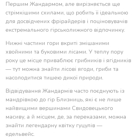
Першим Жандармом, але вирізняється ще
стрімкішими схилами, що робить її ідеальною
для досвідчених фрірайдерів і поціновувачів
екстремального гірськолижного відпочинку.
Нижні частини гори вкриті змішаними
хвойними та буковими лісами. У теплу пору
року це місце приваблює грибників і ягідників
— тут можна знайти лісові ягоди, гриби та
насолодитися тишею дикої природи.
Відвідування Жандармів часто поєднують із
мандрівкою до гір Близниць, які є не лише
найвищими вершинами Свидовецького
масиву, а й місцем, де, за переказами, можна
знайти легендарну квітку гуцулів —
едельвейс.