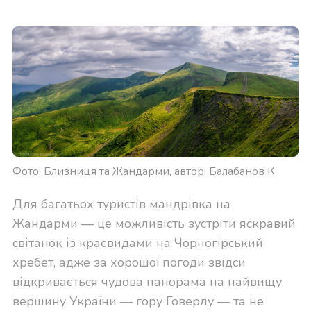
Фото: Близниця та Жандарми, автор: Балабанов К.
Для багатьох туристів мандрівка на
Жандарми — це можливість зустріти яскравий
світанок із краєвидами на Чорногірський
хребет, адже за хорошої погоди звідси
відкривається чудова панорама на найвищу
вершину України — гору Говерлу — та не