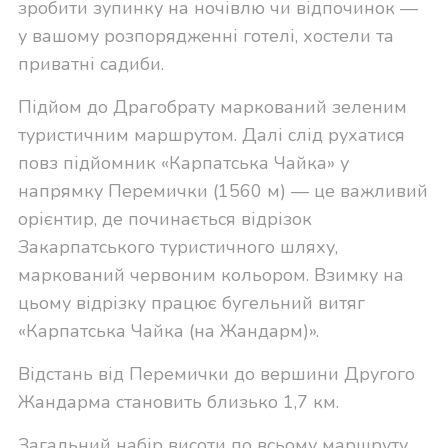
зробити зупинку на ночівлю чи відпочинок —
у вашому розпорядженні готелі, хостели та
приватні садиби.
Підйом до Драгобрату маркований зеленим
туристичним маршрутом. Далі слід рухатися
повз підйомник «Карпатська Чайка» у
напрямку Перемички (1560 м) — це важливий
орієнтир, де починається відрізок
Закарпатського туристичного шляху,
маркований червоним кольором. Взимку на
цьому відрізку працює бугельний витяг
«Карпатська Чайка (на Жандарм)».
Відстань від Перемички до вершини Другого
Жандарма становить близько 1,7 км.
Загальний набір висоти по всьому маршруту