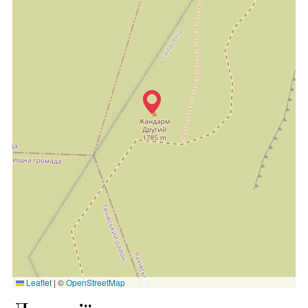
Leaflet
|
©
OpenStreetMap