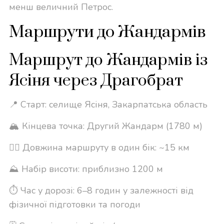
менш величний Петрос.
Маршрути до Жандармів
Маршрут до Жандармів із
Ясіня через Драгобрат
📍 Старт: селище Ясіня, Закарпатська область
🏔 Кінцева точка: Другий Жандарм (1780 м)
🚶‍♂️ Довжина маршруту в один бік: ~15 км
⛰ Набір висоти: приблизно 1200 м
⏱ Час у дорозі: 6–8 годин у залежності від
фізичної підготовки та погоди