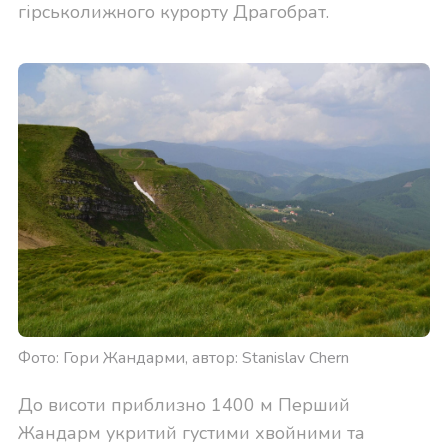
гірськолижного курорту Драгобрат.
Фото: Гори Жандарми, автор: Stanislav Chern
До висоти приблизно 1400 м Перший
Жандарм укритий густими хвойними та