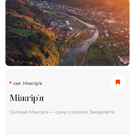
смт. Міжгір'я
Міжгір'я
Селище Міжгір'я — одна з перлин Закарпаття