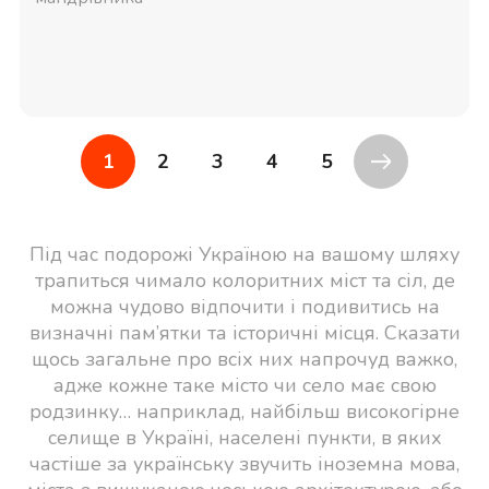
1
2
3
4
5
Під час подорожі Україною на вашому шляху
трапиться чимало колоритних міст та сіл, де
можна чудово відпочити і подивитись на
визначні пам’ятки та історичні місця. Сказати
щось загальне про всіх них напрочуд важко,
адже кожне таке місто чи село має свою
родзинку… наприклад, найбільш високогірне
селище в Україні, населені пункти, в яких
частіше за українську звучить іноземна мова,