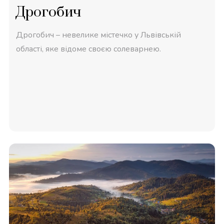
Дрогобич
Дрогобич – невелике містечко у Львівській
області, яке відоме своєю солеварнею.