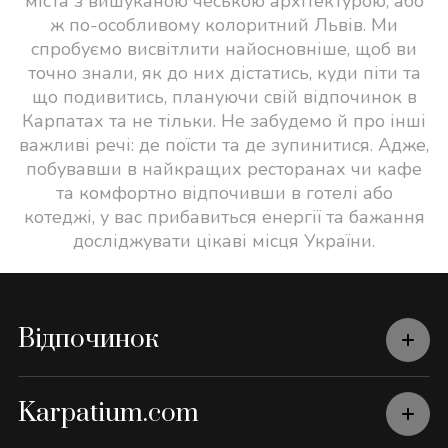
міста з вишуканою чеською архітектурою, або
ж по-особливому колоритний Львів. Ми
спробуємо висвітлити найосновніше, щоб ви
точно знали, як до них дістатись, куди піти та
що подивитись, плануючи свій відпочинок в
Карпатах та не тільки. Не забудемо й про інші
важливі речі: де поїсти та де зупинитися. Адже,
побувавши в найкращих ресторанах чи кафе
та комфортно відпочивши в готелі або
котеджі, у вас прибавиться енергії та бажання
досліджувати цікаві місця України.
Відпочинок
Karpatium.com