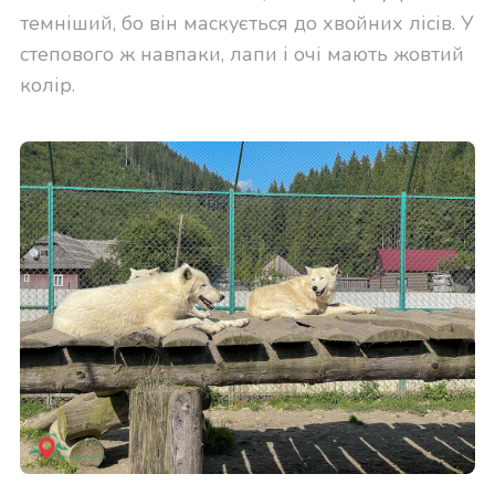
темніший, бо він маскується до хвойних лісів. У
степового ж навпаки, лапи і очі мають жовтий
колір.