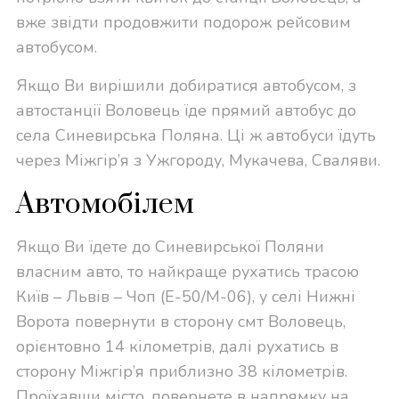
вже звідти продовжити подорож рейсовим
автобусом.
Якщо Ви вирішили добиратися автобусом, з
автостанції Воловець їде прямий автобус до
села Синевирська Поляна. Ці ж автобуси їдуть
через Міжгір’я з Ужгороду, Мукачева, Сваляви.
Автомобілем
Якщо Ви їдете до Синевирської Поляни
власним авто, то найкраще рухатись трасою
Київ – Львів – Чоп (Е-50/М-06), у селі Нижні
Ворота повернути в сторону смт Воловець,
орієнтовно 14 кілометрів, далі рухатись в
сторону Міжгір’я приблизно 38 кілометрів.
Проїхавши місто, повернете в напрямку на