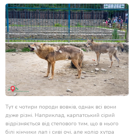
Тут є чотири породи вовків, однак всі вони
дуже різні. Наприклад, карпатський сірий
відрізняється від степового тим, що в нього
білі кінчики лап і сиві очі, але колір хутра