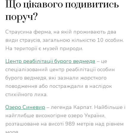
Що цікавого подивитись
поруч?
Страусина ферма, на якій проживають два
види страусів, загальною кількістю 10 особин.
На території є музей природи.
Центр реабілітації бурого ведмедя
– це
спеціалізований центр реабілітації особин
бурого ведмедя, які зазнали жорсткого
поводження або постраждали в наслідок
стихійного лиха.
Озеро Синевир
– легенда Карпат. Найбільше і
найглибше високогірне озеро України,
розташоване на висоті 989 метрів над рівнем
моря.