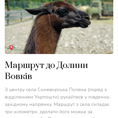
Маршрут до Долини
Вовків
З центру села Синевирська Поляна (поряд з
відділенням Укрпошти) рухайтеся у південно-
західному напрямку. Маршрут з села складає
три кілометри, здолати його можна за