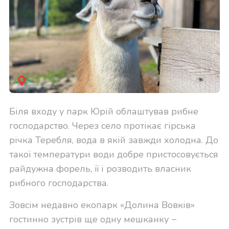
Біля входу у парк Юрій облаштував рибне
господарство. Через село протікає гірська
річка Теребля, вода в якій завжди холодна. До
такої температури води добре пристосовується
райдужна форель, її і розводить власник
рибного господарства.
Зовсім недавно екопарк «Долина Вовків»
гостинно зустрів ще одну мешканку −