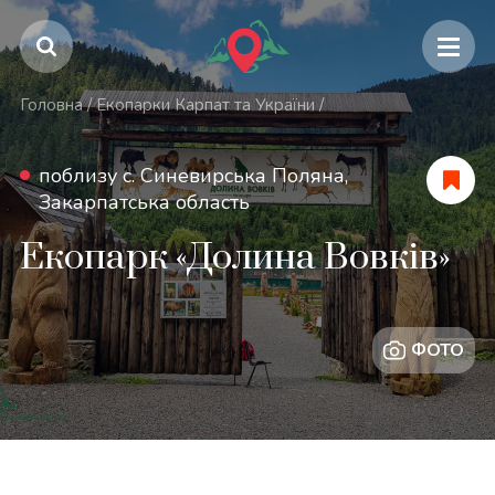
Головна
/
Екопарки Карпат та України
/
поблизу с. Синевирська Поляна,
Закарпатська область
Екопарк «Долина Вовків»
ФОТО