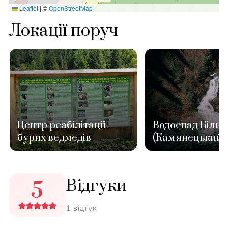
Leaflet
|
©
OpenStreetMap
Локації поруч
Центр реабілітації
Водоспад Білий
бурих ведмедів
(Кам'янецький)
Відгуки
5
1 відгук