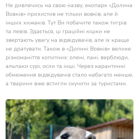
Не дивлячись на свою назву, екопарк «Долина
Вовків» прихистив не тільки вовків, але й
інших хижаків. Тут Ви побачите також тигрів
та левів. Здається, ці граційні кішки не
звертають увагу на відвідувачів, але їх краще
не дратувати. Також в «Долині Вовків» велике
різноманіття копитних: олені, лані, верблюди,
альпаки сурі, осли та інші. Через карантинні
обмеження відвідувачів стало набагато менше,
а тварини вже встигли скучити за туристами.