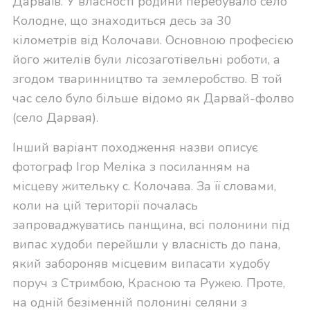
Дарваїв. У власності родини перебувало село
Колодне, що знаходиться десь за 30
кілометрів від Колочави. Основною професією
його жителів були лісозаготівельні роботи, а
згодом тваринництво та землеробство. В той
час село було більше відомо як Дарвай-фолво
(село Дарвая).
Інший варіант походження назви описує
фотограф Ігор Меліка з посиланням на
місцеву жительку с. Колочава. За її словами,
коли на цій території почалась
запроваджуватись панщина, всі полонини під
випас худоби перейшли у власність до пана,
який забороняв місцевим випасати худобу
поруч з Стримбою, Красною та Ружею. Проте,
на одній безіменній полонині селяни з