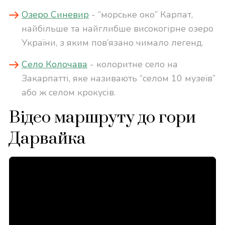
Озеро Синевир
- “морське око” Карпат,
найбільше та найглибше високогірне озеро
України, з яким пов’язано чимало легенд.
Село Колочава
- колоритне село на
Закарпатті, яке називають “селом 10 музеїв”
або ж селом крокусів.
Відео маршруту до гори
Дарвайка