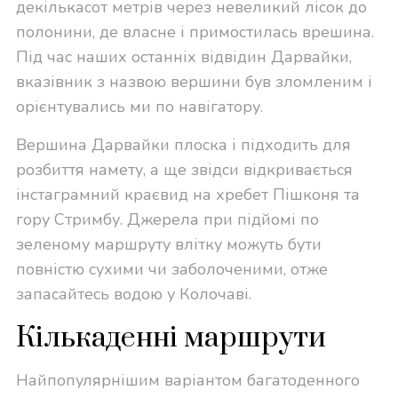
декількасот метрів через невеликий лісок до
полонини, де власне і примостилась врешина.
Під час наших останніх відвідин Дарвайки,
вказівник з назвою вершини був зломленим і
орієнтувались ми по навігатору.
Вершина Дарвайки плоска і підходить для
розбиття намету, а ще звідси відкривається
інстаграмний краєвид на хребет Пішконя та
гору Стримбу. Джерела при підйомі по
зеленому маршруту влітку можуть бути
повністю сухими чи заболоченими, отже
запасайтесь водою у Колочаві.
Кількаденні маршрути
Найпопулярнішим варіантом багатоденного