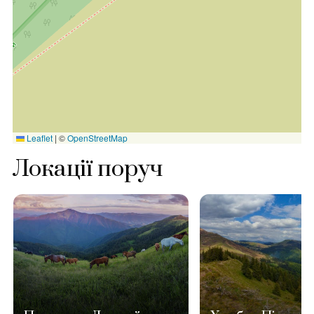
Leaflet
|
©
OpenStreetMap
Локації поруч