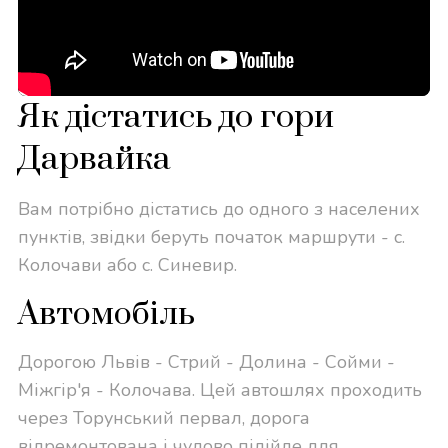
Як дістатись до гори
Дарвайка
Вам потрібно дістатись до одного з населених
пунктів, звідки беруть початок маршрути - с.
Колочави або с. Синевир.
Автомобіль
Дорогою Львів - Стрий - Долина - Сойми -
Міжгір'я - Колочава. Цей автошлях проходить
через Торунський первал, дорога
відремонтована і чудово підійде для