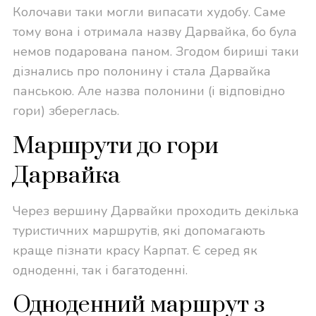
Колочави таки могли випасати худобу. Саме
тому вона і отримала назву Дарвайка, бо була
немов подарована паном. Згодом бириші таки
дізнались про полонину і стала Дарвайка
панською. Але назва полонини (і відповідно
гори) збереглась.
Маршрути до гори
Дарвайка
Через вершину Дарвайки проходить декілька
туристичних маршрутів, які допомагають
краще пізнати красу Карпат. Є серед як
одноденні, так і багатоденні.
Одноденний маршрут з