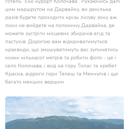
готель “Еко курорт Колочава”. Рухаючись далі
цим маршрутом на Дарвайку, ви декілька
разів будете проходити крізь лісову зону аж
поки не вийдете на полонину Дарвайка, де
можете зустріти місцевих збирачів ягід та
пастухів. Дорогою вам відкриватимуться
краєвиди, що змушуватимуть вас зупинятись
кожні кількасот метрів та робити фото - це і
село Колочава, і вид на гору Топас та хребет
Красна, відроги гори Тяпеш та Менчулів і ще
багато менших вершин.