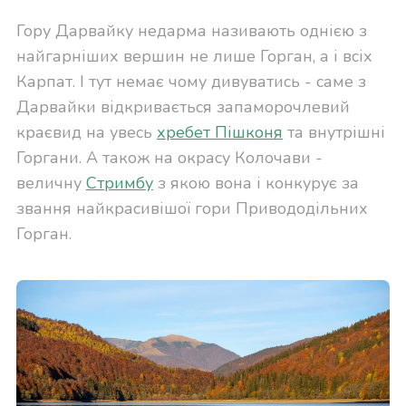
Гору Дарвайку недарма називають однією з
найгарніших вершин не лише Горган, а і всіх
Карпат. І тут немає чому дивуватись - саме з
Дарвайки відкривається запаморочлевий
краєвид на увесь
хребет Пішконя
та внутрішні
Горгани. А також на окрасу Колочави -
величну
Стримбу
з якою вона і конкурує за
звання найкрасивішої гори Привододільних
Горган.