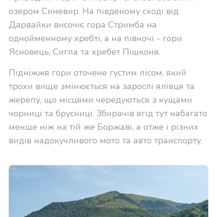
озером Синевир. На південому сході від
Дарвайки височіє гора Стримба на
однойменному хребті, а на півночі - гори
Ясновець, Сигла та хребет Пішконя.
Підніжжя гори оточене густим лісом, який
трохи вище змінюється на зарослі ялівця та
жерепу, що місцями чередуються з кущами
чорниці та брусниці. Збирачів ягід тут набагато
менше ніж на тій же Боржаві, а отже і різних
видів надокучливого мото та авто транспорту.