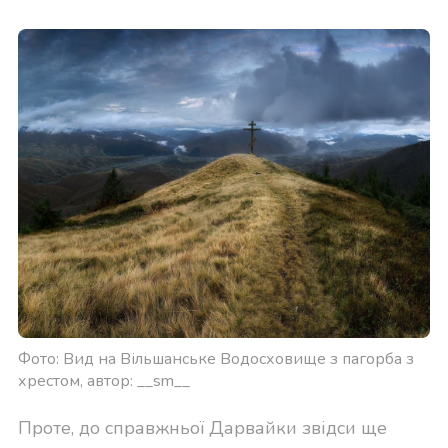
Фото: Вид на Вільшанське Водосховище з пагорба з
хрестом, автор: __sm__
Проте, до справжньої Дарвайки звідси ще