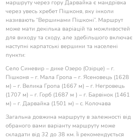
маршруту через гору Дарвайка є мандрівка
через увесь хребет Пішконя, яку інколи
називають “Вершинами Пішконі”. Маршрут
може мати декілька варіацій та можливостей
для виходу та сходу, але здебільшого включає
наступні карпатські вершини та населені
пункти:
Село Синевир – дике Озеро (Озірце) – г.
Пішконя – г. Мала Гропа – г. Ясеновець (1628
м) – г. Велика Гропа (1667 м) – г. Негровець
(1707 м) – г. Горб (1687 м ) – г. Барвінок (1461
м) – г. Дарвайка (1501 м) – с. Колочава
Загальна довжина маршруту в залежності від
обраного вами варіанту маршруту може
складати від 32 до 38 км. Її рекомендується