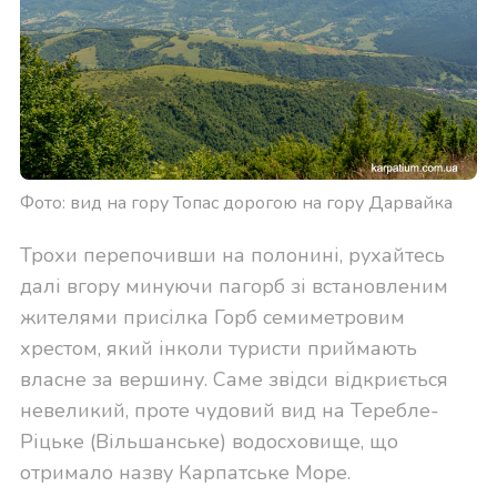
Фото: вид на гору Топас дорогою на гору Дарвайка
Трохи перепочивши на полонині, рухайтесь
далі вгору минуючи пагорб зі встановленим
жителями присілка Горб семиметровим
хрестом, який інколи туристи приймають
власне за вершину. Саме звідси відкриється
невеликий, проте чудовий вид на Теребле-
Ріцьке (Вільшанське) водосховище, що
отримало назву Карпатське Море.