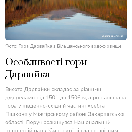
Фото: Гора Дарвайка з Вільшанського водосховище
Особливості гори
Дарвайка
Висота Дарвайки складає за різними
джерелами від 1501 до 1506 м, а розташована
гора у південно-східній частині хребта
Пішконя у Міжгірському районі Закарпатської
області. Поруч розкинувся Національний
природній парк “Синевир” зі славнозвісним