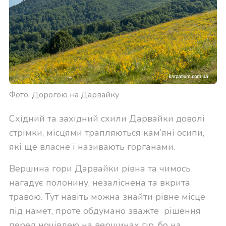
Фото: Дорогою на Дарвайку
Східний та західний схили Дарвайки доволі
стрімки, місцями трапляються кам’яні осипи,
які ще власне і називають горганами.
Вершина гори Дарвайки рівна та чимось
нагадує полонину, незаліснена та вкрита
травою. Тут навіть можна знайти рівне місце
під намет, проте обдумано зважте рішення
перед ночівлею на вершинах гір, бо на