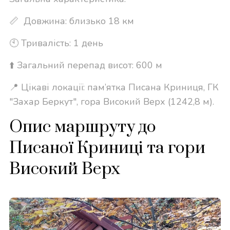
📏 Довжина: близько 18 км
🕙 Тривалість: 1 день
⬆️ Загальний перепад висот: 600 м
📍 Цікаві локації: пам’ятка Писана Криниця, ГК
"Захар Беркут", гора Високий Верх (1242,8 м).
Опис маршруту до
Писаної Криниці та гори
Високий Верх