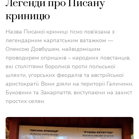
Легенди про Писану
криницю
Назва Писаної криниці тісно пов’язана з
легендарним карпатським ватажком —
Олексою Довбушем, найвідомішим
проводирем опришків – народних повстанців,
які століттями боролися проти польської
шляхти, угорських феодалів та австрійської
аристократії. Вони діяли на території Галичини,
Буковини та Закарпаття, виступаючи на захист
простих селян.