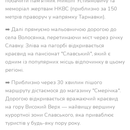
побачити пам’ятник Миколі Устияновичу та
меморіал жертвам НКВС (приблизно за 150
метрів праворуч у напрямку Тарнавки).
➡️ Далі прямуємо мальовничою дорогою до
села Волосянка, перетинаючи міст через річку
Славку. Зліва на пагорбі відкривається
краєвид на пансіонат "Славський", який є
одним із популярних місць відпочинку в цьому
регіоні.
➡️ Приблизно через 30 хвилин пішого
маршруту дістаємося до магазину "Смерічка".
Дорогою відкривається вражаючий краєвид
на гору Високий Верх — найвищу вершину
курортної зони Славського, яка приваблює
туристів у будь-яку пору року.