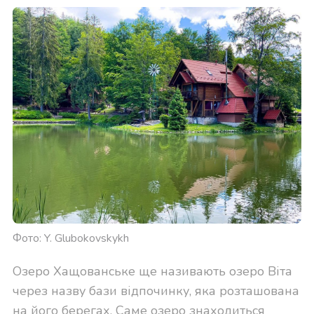
Фото: Y. Glubokovskykh
Озеро Хащованське ще називають озеро Віта
через назву бази відпочинку, яка розташована
на його берегах. Саме озеро знаходиться