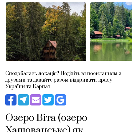
Сподобалась локація? Поділіться посиланням з
друзями та давайте разом відкривати красу
України та Карпат!
Озеро Віта (озеро
Хащованське) як