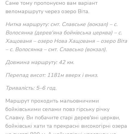
Саме тому пропонуємо вам варіант
веломаршруту через озеро Віта.
Нитка маршруту:
смт. Славське (вокзал) – с.
Волосянка (дерев'яна бойківська церква) – с.
Хащованя – озеро Нова Хащованя – озеро Віта
– с. Волосянка – смт. Славсько (вокзал).
Довжина маршруту: 42 км.
Перепад висот: 1181м вверх і вниз.
Тривалість: 5–6 год.
Маршрут проходить мальовничими
бойківськими селами повз гірську річку
Славку. Ви побачите старі дерев'яні церкви,
бойківські хати та прекрасні високогірні озера