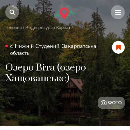
Головна
/
Водні ресурси Карпат
/
c. Нижній Студений, Закарпатська
область
Озеро Віта (озеро
Хащованське)
ФОТО