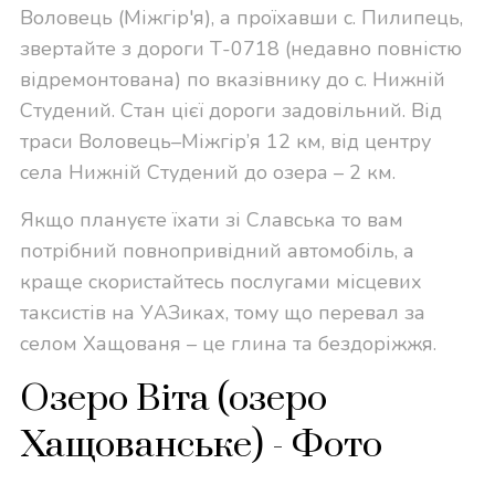
Воловець (Міжгір'я), а проїхавши с. Пилипець,
звертайте з дороги Т-0718 (недавно повністю
відремонтована) по вказівнику до с. Нижній
Студений. Стан цієї дороги задовільний. Від
траси Воловець–Міжгір’я 12 км, від центру
села Нижній Студений до озера – 2 км.
Якщо плануєте їхати зі Славська то вам
потрібний повнопривідний автомобіль, а
краще скористайтесь послугами місцевих
таксистів на УАЗиках, тому що перевал за
селом Хащованя – це глина та бездоріжжя.
Озеро Віта (озеро
Хащованське) - Фото