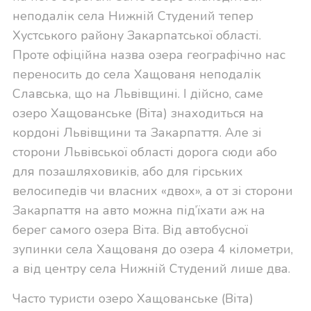
неподалік села Нижній Студений тепер
Хустського району Закарпатської області.
Проте офіційна назва озера географічно нас
переносить до села Хащованя неподалік
Славська, що на Львівщині. І дійсно, саме
озеро Хащованське (Віта) знаходиться на
кордоні Львівщини та Закарпаття. Але зі
сторони Львівської області дорога сюди або
для позашляховиків, або для гірських
велосипедів чи власних «двох», а от зі сторони
Закарпаття на авто можна під’їхати аж на
берег самого озера Віта. Від автобусної
зупинки села Хащованя до озера 4 кілометри,
а від центру села Нижній Студений лише два.
Часто туристи озеро Хащованське (Віта)