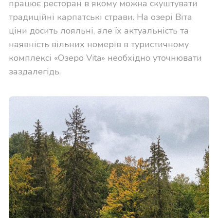
працює ресторан в якому можна скуштувати
традиційні карпатські страви. На озері Віта
ціни досить лояльні, але їх актуальність та
наявність вільних номерів в туристичному
комплексі «Озеро Vita» необхідно уточнювати
заздалегідь.