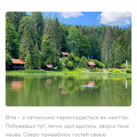
Віта – з латинської перекладається як «життя».
Побувавши тут, легко здогадатись, звідки така
назва. Озеро приваблює гостей своєю