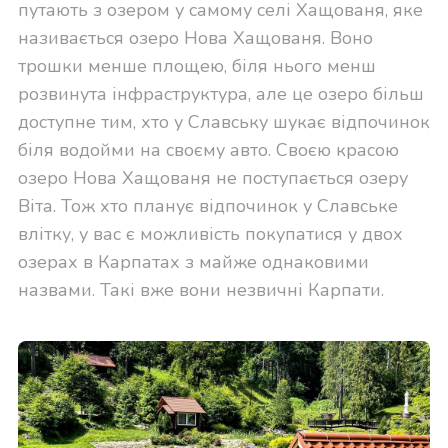
путають з озером у самому селі Хащованя, яке
називається озеро Нова Хащованя. Воно
трошки менше площею, біля нього менш
розвинута інфраструктура, але це озеро більш
доступне тим, хто у Славську шукає відпочинок
біля водойми на своєму авто. Своєю красою
озеро Нова Хащованя не поступається озеру
Віта. Тож хто планує відпочинок у Славське
влітку, у вас є можливість покупатися у двох
озерах в Карпатах з майже однаковими
назвами. Такі вже вони незвичні Карпати.