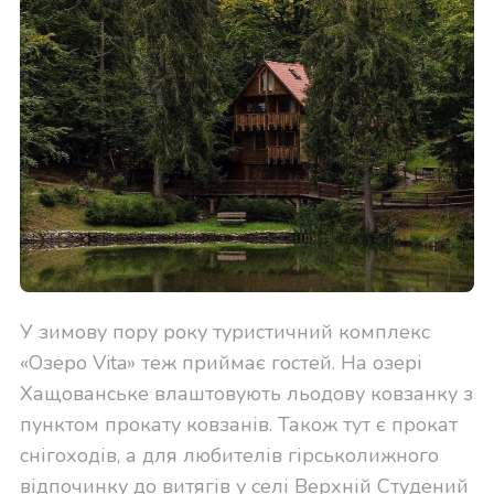
У зимову пору року туристичний комплекс
«Озеро Vita» теж приймає гостей. На озері
Хащованське влаштовують льодову ковзанку з
пунктом прокату ковзанів. Також тут є прокат
снігоходів, а для любителів гірськолижного
відпочинку до витягів у селі Верхній Студений