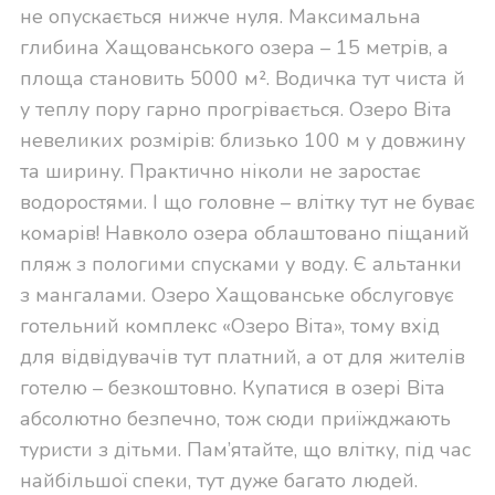
не опускається нижче нуля. Максимальна
глибина Хащованського озера – 15 метрів, а
площа становить 5000 м². Водичка тут чиста й
у теплу пору гарно прогрівається. Озеро Віта
невеликих розмірів: близько 100 м у довжину
та ширину. Практично ніколи не заростає
водоростями. І що головне – влітку тут не буває
комарів! Навколо озера облаштовано піщаний
пляж з пологими спусками у воду. Є альтанки
з мангалами. Озеро Хащованське обслуговує
готельний комплекс «Озеро Віта», тому вхід
для відвідувачів тут платний, а от для жителів
готелю – безкоштовно. Купатися в озері Віта
абсолютно безпечно, тож сюди приїжджають
туристи з дітьми. Пам’ятайте, що влітку, під час
найбільшої спеки, тут дуже багато людей.