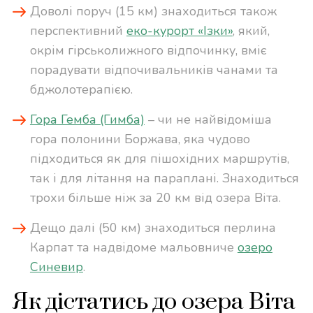
Доволі поруч (15 км) знаходиться також
перспективний
еко-курорт «Ізки»
, який,
окрім гірськолижного відпочинку, вміє
порадувати відпочивальників чанами та
бджолотерапією.
Гора Гемба (Гимба)
– чи не найвідоміша
гора полонини Боржава, яка чудово
підходиться як для пішохідних маршрутів,
так і для літання на параплані. Знаходиться
трохи більше ніж за 20 км від озера Віта.
Дещо далі (50 км) знаходиться перлина
Карпат та надвідоме мальовниче
озеро
Синевир
.
Як дістатись до озера Віта