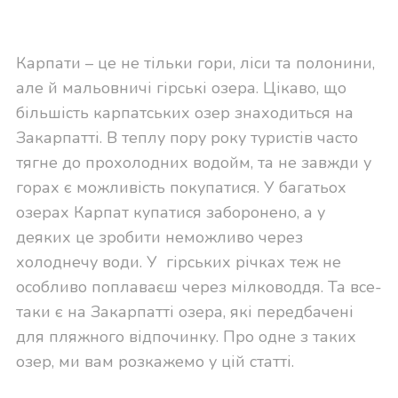
Карпати – це не тільки гори, ліси та полонини,
але й мальовничі гірські озера. Цікаво, що
більшість карпатських озер знаходиться на
Закарпатті. В теплу пору року туристів часто
тягне до прохолодних водойм, та не завжди у
горах є можливість покупатися. У багатьох
озерах Карпат купатися заборонено, а у
деяких це зробити неможливо через
холоднечу води. У
гірських річках теж не
особливо поплаваєш через мілководдя. Та все-
таки є на Закарпатті озера, які передбачені
для пляжного відпочинку. Про одне з таких
озер, ми вам розкажемо у цій статті.