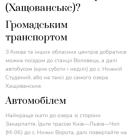
(Хащованське)?
Громадським
транспортом
З Києва та інших обласних центрів добратися
можна поїздом до станції Воловець, а далі
автобусом (крім суботи і неділі) до с. Нижній
Студений, або на таксі до самого озера
Хащованське.
Автомобілем
Н
айкраще їхати до озера зі сторони
Закарпаття. Їдьте трасою Київ—Львів—Чоп
(М-06) до с. Нижні Ворота, далі повертайте на