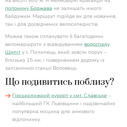
на висоті 800 м. А неймовірні краєвиди на
полонину Боржава
не залишать нікого
байдужим. Маршрут підійде як для новачків,
так і для досвідчених велосипедистів.
Можна також спланувати й багатоденні
веломаршрути з відвідуванням
водоспаду
Шипіт
у с. Пилипець, який зовсім поруч –
близько 15 км, і поверненням додому із
залізничної станції Воловець.
Що подивитись поблизу?
Гірськолижний курорт у смт. Славське
–
найбільший ГК Львівщини і надзвичайно
популярна місцина для зимового
відпочинку.