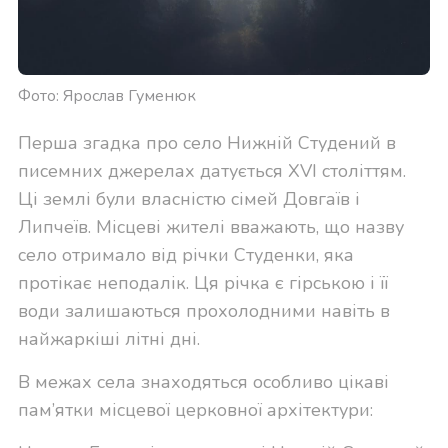
Фото: Ярослав Гуменюк
Перша згадка про село Нижній Студений в
писемних джерелах датується XVI століттям.
Ці землі були власністю сімей Довгаїв і
Липчеїв. Місцеві жителі вважають, що назву
село отримало від річки Студенки, яка
протікає неподалік. Ця річка є гірською і її
води залишаються прохолодними навіть в
найжаркіші літні дні.
В межах села знаходяться особливо цікаві
пам’ятки місцевої церковної архітектури: