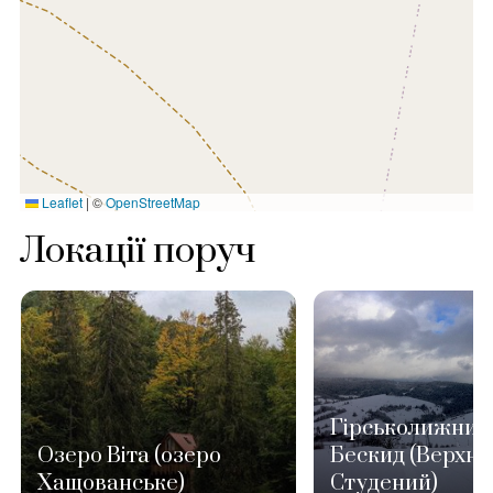
Leaflet
|
©
OpenStreetMap
Локації поруч
Гірськолижний
Озеро Віта (озеро
Бескид (Верхні
Хащованське)
Студений)