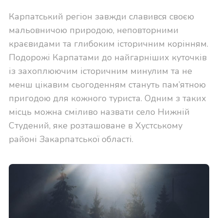
Карпатський регіон завжди славився своєю
мальовничою природою, неповторними
краєвидами та глибоким історичним корінням.
Подорожі Карпатами до найгарніших куточків
із захоплюючим історичним минулим та не
менш цікавим сьогоденням стануть пам’ятною
пригодою для кожного туриста. Одним з таких
місць можна сміливо назвати село Нижній
Студений, яке розташоване в Хустському
районі Закарпатської області.