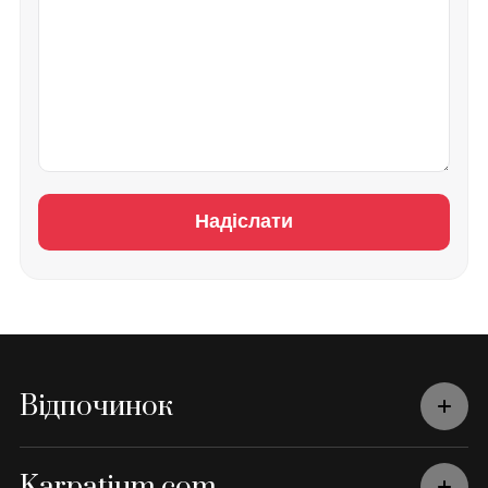
Надіслати
Відпочинок
Karpatium.com