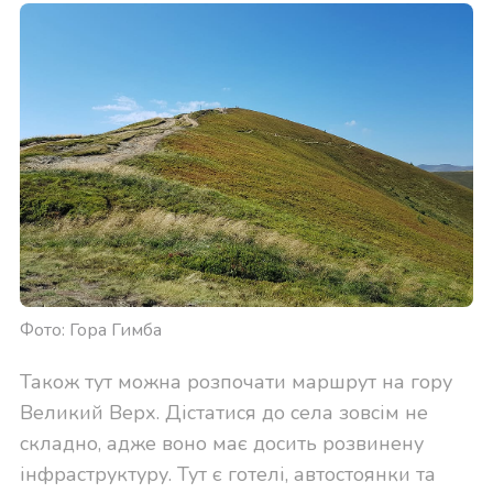
Фото: Гора Гимба
Також тут можна розпочати маршрут на гору
Великий Верх. Дістатися до села зовсім не
складно, адже воно має досить розвинену
інфраструктуру. Тут є готелі, автостоянки та