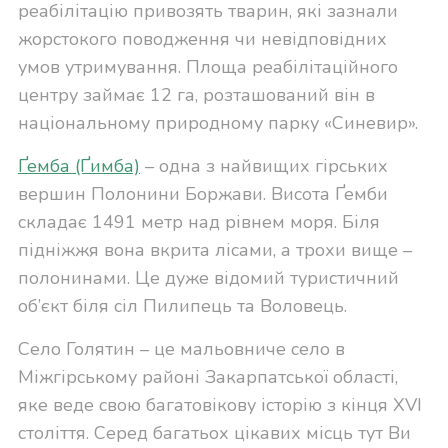
реабілітацію привозять тварин, які зазнали
жорстокого поводження чи невідповідних
умов утримування. Площа реабілітаційного
центру займає 12 га, розташований він в
національному природному парку «Синевир».
Ґемба (Ґимба)
– одна з найвищих гірських
вершин Полонини Боржави. Висота Ґемби
складає 1491 метр над рівнем моря. Біля
підніжжя вона вкрита лісами, а трохи вище –
полонинами. Це дуже відомий туристичний
об’єкт біля сіл Пилипець та Воловець.
Село Голятин – це мальовниче село в
Міжгірському районі Закарпатської області,
яке веде свою багатовікову історію з кінця XVI
століття. Серед багатьох цікавих місць тут Ви