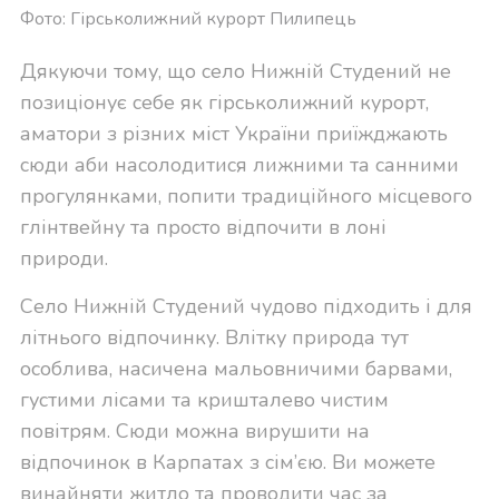
Фото: Гірськолижний курорт Пилипець
Дякуючи тому, що село Нижній Студений не
позиціонує себе як гірськолижний курорт,
аматори з різних міст України приїжджають
сюди аби насолодитися лижними та санними
прогулянками, попити традиційного місцевого
глінтвейну та просто відпочити в лоні
природи.
Село Нижній Студений чудово підходить і для
літнього відпочинку. Влітку природа тут
особлива, насичена мальовничими барвами,
густими лісами та кришталево чистим
повітрям. Сюди можна вирушити на
відпочинок в Карпатах з сім’єю. Ви можете
винайняти житло та проводити час за