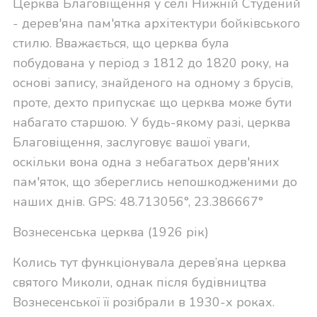
Церква Благовіщення у селі Нижній Студений
- дерев'яна пам'ятка архітектури бойківського
стилю. Вважається, що церква була
побудована у період з 1812 до 1820 року, на
основі запису, знайденого на одному з брусів,
проте, дехто припускає що церква може бути
набагато старшою. У будь-якому разі, церква
Благовіщення, заслуговує вашої уваги,
оскільки вона одна з небагатьох дерв'яних
пам'яток, що збереглись непошкодженими до
наших днів. GPS:
48.713056
°,
23.386667
°
Вознесенська церква (1926 рік)
Колись тут функціонувала дерев’яна церква
святого Миколи, однак після будівництва
Вознесенської її розібрали в 1930-х роках.