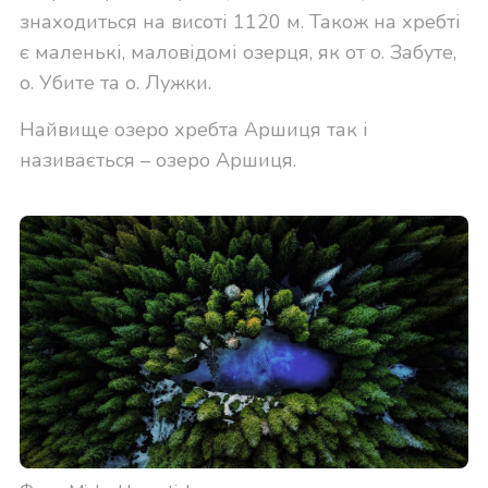
знаходиться на висоті 1120 м. Також на хребті
є маленькі, маловідомі озерця, як от о. Забуте,
о. Убите та о. Лужки.
Найвище озеро хребта Аршиця так і
називається – озеро Аршиця.