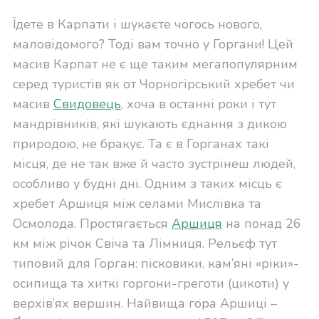
Їдете в Карпати і шукаєте чогось нового,
маловідомого? Тоді вам точно у Горгани! Цей
масив Карпат не є ще таким мегапопулярним
серед туристів як от
Чорногірський хребет
чи
масив
Свидовець
, хоча в останні роки і тут
мандрівників, які шукають єднання з дикою
природою, не бракує. Та є в Горганах такі
місця, де не так вже й часто зустрінеш людей,
особливо у будні дні. Одним з таких місць є
хребет Аршиця між селами Мислівка та
Осмолода. Простягається
Аршиця
на понад 26
км між річок Свіча та Лімниця. Рельєф тут
типовий для Горган: пісковики, кам’яні «ріки»-
осипища та хиткі горгони-греготи (цикоти) у
верхів’ях вершин. Найвища гора Аршиці –