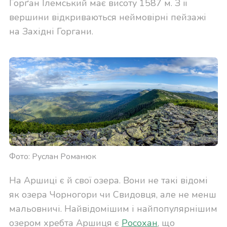
Ґорґан Ілемський має висоту 1587 м. З її
вершини відкриваються неймовірні пейзажі
на Західні Горгани.
Фото: Руслан Романюк
На Аршиці є й свої озера. Вони не такі відомі
як озера Чорногори чи Свидовця, але не менш
мальовничі. Найвідомішим і найпопулярнішим
озером хребта Аршиця є
Росохан
, що