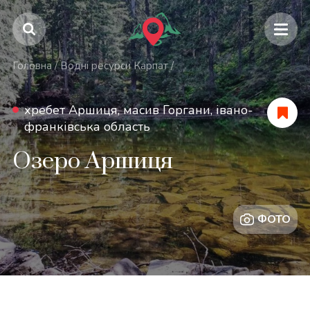
Головна
/
Водні ресурси Карпат
/
хребет Аршиця, масив Горгани, івано-
франківська область
Озеро Аршиця
ФОТО