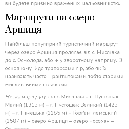
ви будете приємно вражені їх мальовничістю.
Маршрути на озеро
Аршиця
Найбільш популярний туристичний маршрут
через озеро Аршиця пролягає від с. Мислівка
до с. Осмолода, або ж у зворотному напряму. В
основному
йде траверсами гір, або як їх
називають часто – райтштоками, тобто старими
мисливськими стежками.
Нитка маршруту
:
село Мислівка – г. Пустошак
Малий (1313 м) – г. Пустошак Великий (1423
м) – г. Німецька (1185 м) – Ґорґан Ілемський
(1587 м) – озеро Аршиця – озеро Росохан –