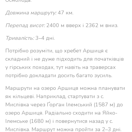
Осмолода.
Довжина маршруту
:
47 км.
Перепад висот
:
2400 м вверх і 2362 м вниз.
Тривалість
:
3–4 дні.
Потрібно розуміти, що хребет Аршиця є
складний і не дуже підходить для початківців
у гірських походах, тут навіть на траверсах
потрібно докладати досить багато зусиль.
Маршрути на озеро Аршиця можна планувати
як кільцеві. Наприклад, стартувати з с.
Мислівка через Ґорґан Ілемський (1587 м) до
озеро Аршиця. Радіально сходити на Яйко-
Ілемське (1680 м) і повернутися назад у с.
Мислівка. Маршрут можна пройти за 2–3 дні.