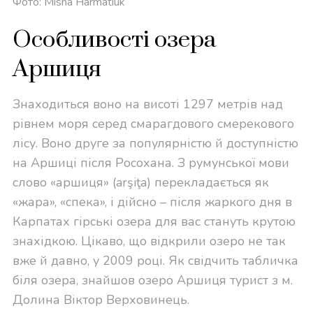
Фото: Misha Harmatiuk
Особливості озера
Аршиця
Знаходиться воно на висоті 1297 метрів над
рівнем моря серед смарагдового смерекового
лісу. Воно друге за популярністю й доступністю
на Аршиці після Росохана.
З румунської мови
слово «аршиця» (arşiţa) перекладається як
«жара», «спека», і дійсно – після жаркого дня в
Карпатах гірські озера для вас стануть крутою
знахідкою. Цікаво, що відкрили озеро не так
вже й давно, у 2009 році. Як свідчить табличка
біля озера, знайшов озеро Аршиця турист з м.
Долина Віктор Верховинець.