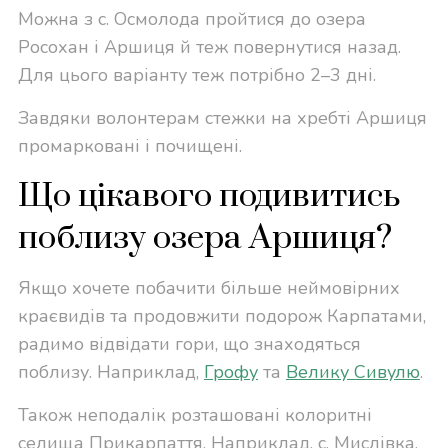
Можна з с. Осмолода пройтися до озера
Росохан і Аршиця й теж повернутися назад.
Для цього варіанту теж потрібно 2–3 дні.
Завдяки волонтерам стежки на хребті Аршиця
промарковані і почищені.
Що цікавого подивитись
поблизу озера Аршиця?
Якщо хочете побачити більше неймовірних
краєвидів та продовжити подорож Карпатами,
радимо відвідати гори, що знаходяться
поблизу. Наприклад,
Грофу
та
Велику Сивулю
.
Також неподалік розташовані колоритні
селища Прикарпаття. Наприклад, с. Мислівка,