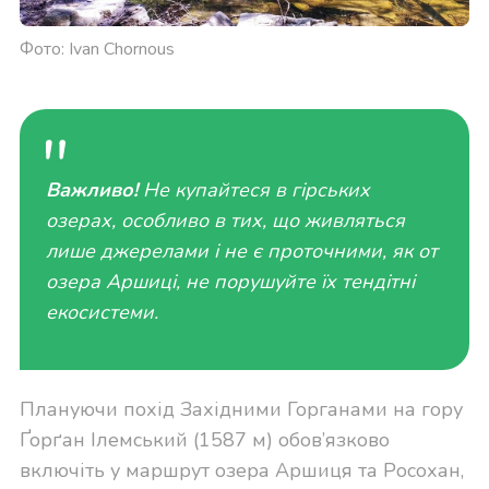
Фото: Ivan Chornous
Важливо!
Не купайтеся в гірських
озерах, особливо в тих, що живляться
лише джерелами і не є проточними, як от
озера Аршиці, не порушуйте їх тендітні
екосистеми.
Плануючи похід Західними Горганами на гору
Ґорґан Ілемський (1587 м) обов’язково
включіть у маршрут озера Аршиця та Росохан,