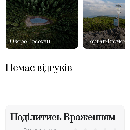
Озеро Росохан
Горган-Ілемськ
Немає відгуків
Поділитись Враженням