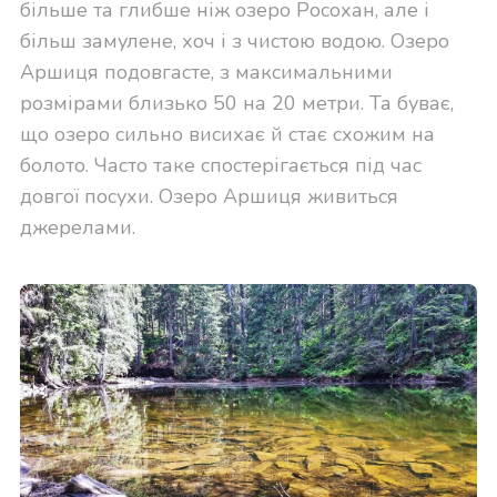
більше та глибше ніж озеро Росохан, але і
більш замулене, хоч і з чистою водою. Озеро
Аршиця подовгасте, з максимальними
розмірами близько 50 на 20 метри. Та буває,
що озеро сильно висихає й стає схожим на
болото. Часто таке спостерігається під час
довгої посухи. Озеро Аршиця живиться
джерелами.