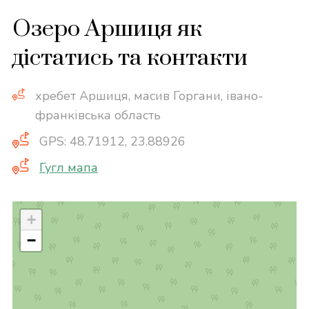
Озеро Аршиця як
дістатись та контакти
хребет Аршиця, масив Горгани, івано-
франківська область
GPS: 48.71912, 23.88926
Гугл мапа
+
−