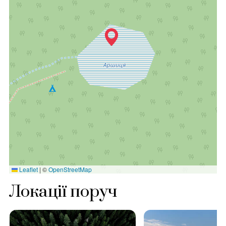
Leaflet
|
©
OpenStreetMap
Локації поруч