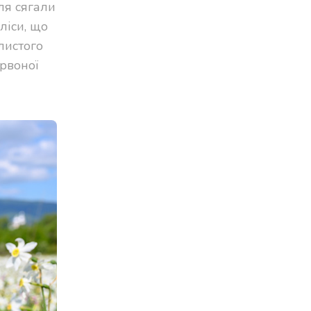
ля сягали
ліси, що
листого
ервоної