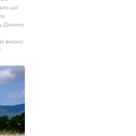
ало цій
ло
су Долину
ої високо
.