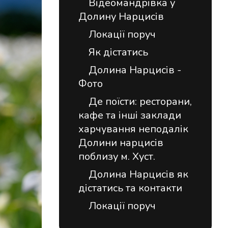
Відеомандрівка у
Долину Нарцисів
Локації поруч
Як дістатись
Долина Нарцисів -
Фото
Де поїсти: ресторани,
кафе та інші заклади
харчування неподалік
Долини нарцисів
поблизу м. Хуст.
Долина Нарцисів як
дістатись та контакти
Локації поруч