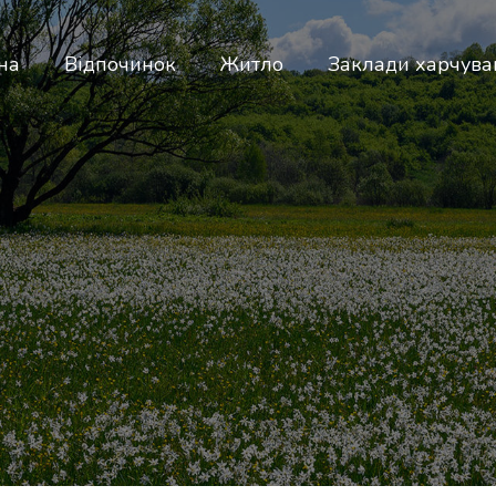
на
Відпочинок
Житло
Заклади харчува