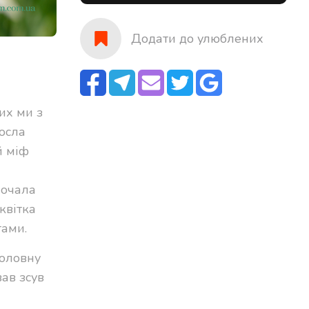
Додати до улюблених
их ми з
росла
й міф
почала
квітка
тами.
головну
вав зсув