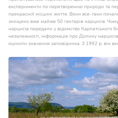
експерименти по перетворенню природи та пер
прекрасній місцині життя. Вони все-таки почал
знищено вже майже 50 гектарів нарцисів. Чому
нарцисів передали у відомство Карпатського б
незалежності, інформація про Долину нарцисів
оцінили значення заповідника. З 1992 р. він 