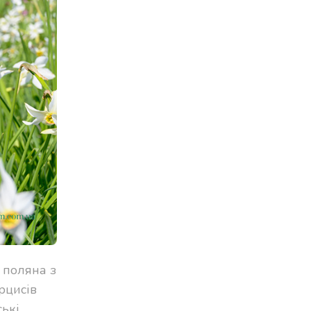
 поляна з
рцисів
ські