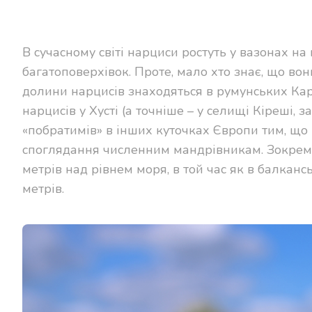
В сучасному світі нарциси ростуть у вазонах на
багатоповерхівок. Проте, мало хто знає, що в
долини нарцисів знаходяться в румунських Кар
нарцисів у Хусті (а точніше – у селищі Кіреші, за
«побратимів» в інших куточках Європи тим, що р
споглядання численним мандрівникам. Зокрема
метрів над рівнем моря, в той час як в балкансь
метрів.