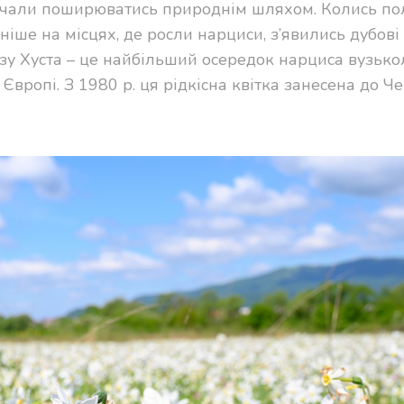
почали поширюватись природнім шляхом. Колись по
ніше на місцях, де росли нарциси, з’явились дубові 
изу Хуста – це найбільший осередок нарциса вузько
й Європі. З 1980 р. ця рідкісна квітка занесена до Ч