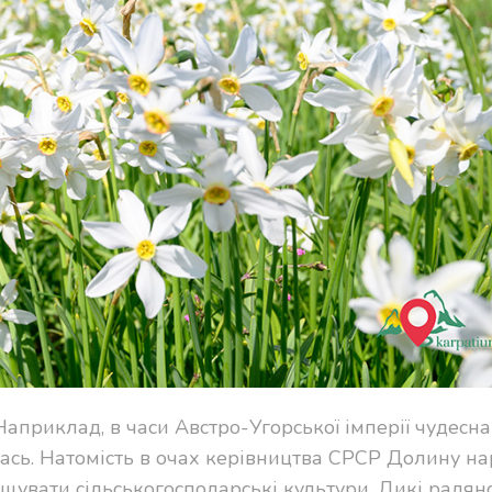
Наприклад, в часи Австро-Угорської імперії чудесна
ась. Натомість в очах керівництва СРСР Долину на
ощувати сільськогосподарські культури. Дикі радян