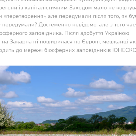
егони із капіталістичним Заходом мало не коштув
и «перетворення», але передумали після того, як бу
 передумали? Достеменно невідомо, але з того ча
іосферного заповідника. Після здобуття Україною
 на Закарпатті поширилася по Європі, мешканці як
входить до мережі біосферних заповідників ЮНЕСКО