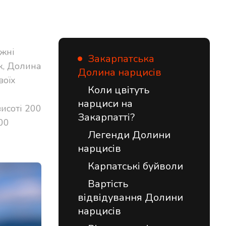
вжні
Закарпатська
к, Долина
Долина нарцисів
воїх
Коли цвітуть
нарциси на
исоті 200
Закарпатті?
000
Легенди Долини
нарцисів
Карпатські буйволи
Вартість
відвідування Долини
нарцисів