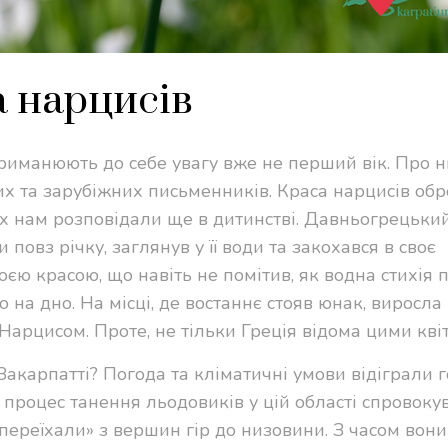
 нарцисів
приманюють до себе увагу вже не перший вік. Про н
их та зарубіжних письменників. Краса нарцисів об
их нам розповідали ще в дитинстві. Давньогрецьки
повз річку, заглянув у її води та закохався в своє
оєю красою, що навіть не помітив, як водна стихія 
 на дно. На місці, де востаннє стояв юнак, виросла 
Нарцисом. Проте, не тільки Греція відома цими кві
Закарпатті? Погода та кліматичні умови відіграли 
 процес танення льодовиків у цій області спровоку
 «переїхали» з вершин гір до низовини. З часом вони