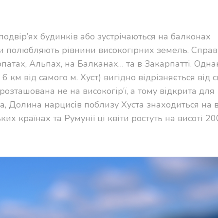
 подвір’ях будинків або зустрічаються на балконах
они полюбляють рівнини високогірних земель. Спра
патах, Альпах, на Балканах… та в Закарпатті. Одна
 6 км від самого м. Хуст) вигідно відрізняється від с
озташована не на високогір’ї, а тому відкрита для
, Долина нарцисів поблизу Хуста знаходиться на в
ких країнах та Румунії ці квіти ростуть на висоті 2