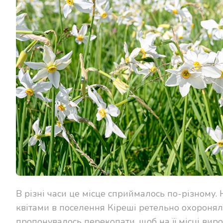
В різні часи це місце сприймалось по-різному. 
квітами в поселення Кіреші ретельно охоронял
пропонувалось перекопати, щоб на її місці вир