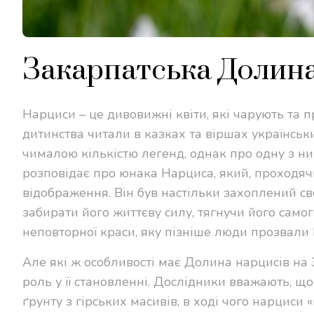
Закарпатська Долина
Нарциси – це дивовижні квіти, які чарують та 
дитинства читали в казках та віршах українськ
чималою кількістю легенд, однак про одну з н
розповідає про юнака Нарциса, який, проходячи 
відображення. Він був настільки захоплений св
забирати його життєву силу, тягнучи його самого
неповторної краси, яку пізніше люди прозвали 
Але які ж особливості має Долина нарцисів на 
роль у її становленні. Дослідники вважають, що
ґрунту з гірських масивів, в ході чого нарциси