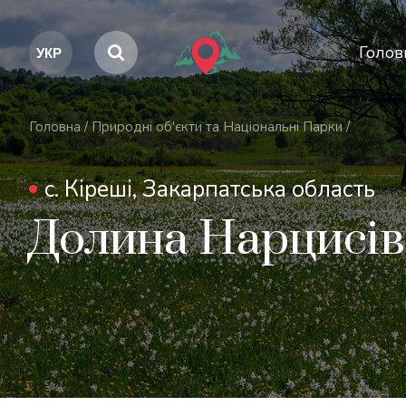
Голов
Головна
/
Природні об'єкти та Національні Парки
/
c. Кіреші, Закарпатська область
Долина Нарцисів