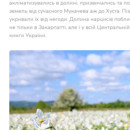
акліматизувались в долині, призвичались та 
земель від сучасного Мукачева аж до Хуста. Піз
укривали їх від негоди. Долина нарцисів побл
не тільки в Закарпатті, але і у всій Центральні
книги України.