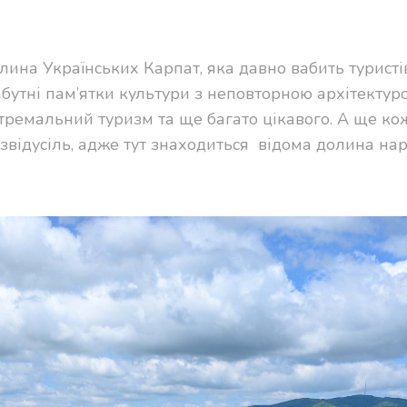
лина Українських Карпат, яка давно вабить туристів
абутні пам’ятки культури з неповторною архітектур
тремальний туризм та ще багато цікавого. А ще ко
відусіль, адже тут знаходиться
відома долина нар