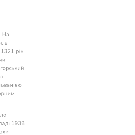
. На
, в
о 1321 рік
ми
угорський
ою
ільванією
порним
уло
опаді 1938
рохи