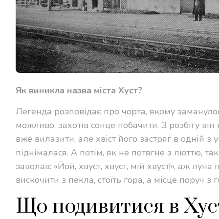
Як виникла назва міста Хуст?
Легенда розповідає про чорта, якому заманулос
можливо, захотів сонце побачити. З розбігу він
вже вилазити, але хвіст його застряг в одній з 
піднімалася. А потім, як не потягне з люттю, та
заволав: «Йой, хвуст, хвуст, мій хвуст!», аж лун
вискочити з пекла, стоїть гора, а місце поруч 
Що подивитися в Хус