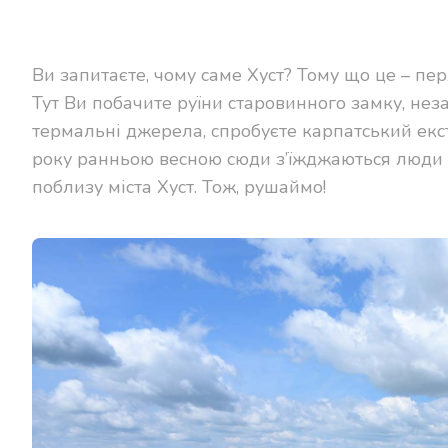
Ви запитаєте, чому саме Хуст? Тому що це – пер
Тут Ви побачите руїни старовинного замку, нез
термальні джерела, спробуєте карпатський екс
року ранньою весною сюди з’їжджаються люди з
поблизу міста Хуст. Тож, рушаймо!