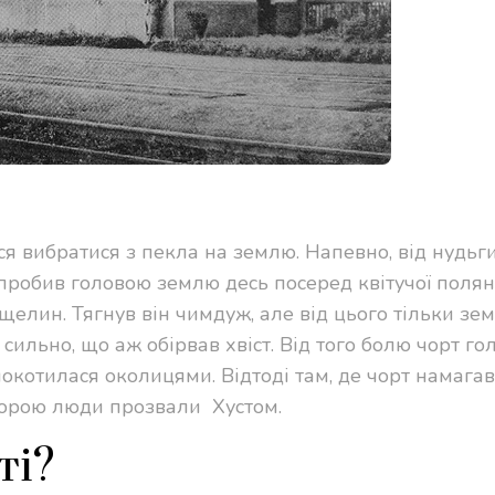
я вибратися з пекла на землю. Напевно, від нудьги
 пробив головою землю десь посеред квітучої поляни
ущелин. Тягнув він чимдуж, але від цього тільки зе
к сильно, що аж обірвав хвіст. Від того болю чорт го
а покотилася околицями. Відтоді там, де чорт намага
з горою люди прозвали
Хустом.
ті?