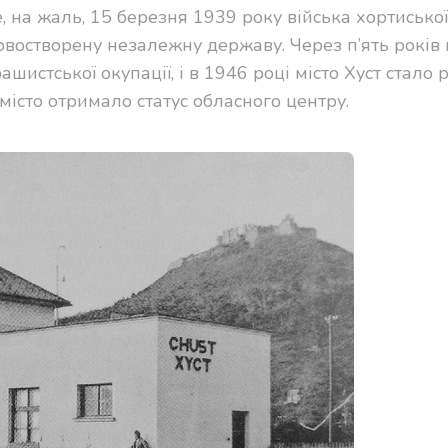
е, на жаль, 15 березня 1939 року війська хортиської
востворену незалежну державу. Через п’ять років 
ашистської окупації, і в 1946 році місто Хуст стало
місто отримало статус обласного центру.