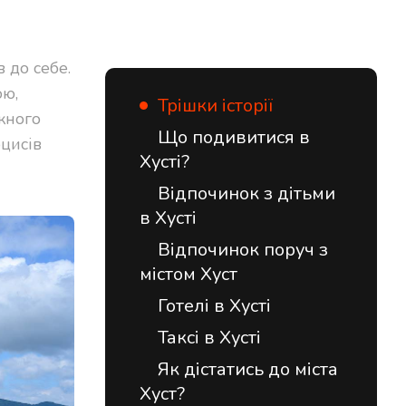
 до себе.
ою,
Трішки історії
жного
Що подивитися в
цисів
Хусті?
Відпочинок з дітьми
в Хусті
Відпочинок поруч з
містом Хуст
Готелі в Хусті
Таксі в Хусті
Як дістатись до міста
Хуст?