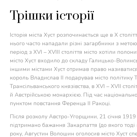
Трішки історії
Історія міста Хуст розпочинається ще в X століт
нього часто нападали різні загарбники з метою 
період з XVI – XVIII століття місто хотіли полон
місто Хуст входило до складу Галицько-Волинсь
іншими містами Хуст отримав право називатися
король Владислав II подарував місто політику Т
Трансільванського князівства, в XVI – XVII стол
й Австрійською монархією. Під час національн
пунктом повстання Ференца II Ракоці.
Після розколу Австро-Угорщини, 21 січня 1919 
підтримано бажання Закарпаття (до якого тоді в
року, Августин Волошин оголосив місто Хуст сп