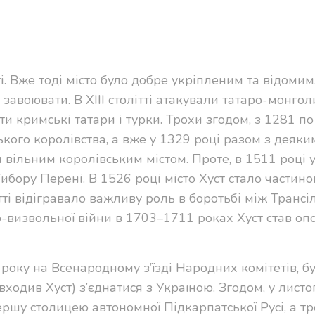
ті. Вже тоді місто було добре укріпленим та відомим
завоювати. В XIII столітті атакували татаро-монголи
ити кримські татари і турки. Трохи згодом, з 1281 п
кого королівства, а вже у 1329 році разом з деяки
 вільним королівським містом. Проте, в 1511 році 
ибору Перені. В 1526 році місто Хуст стало частин
ітті відігравало важливу роль в боротьбі між Транс
о-визвольної війни в 1703–1711 роках Хуст став о
року на Всенародному з’їзді Народних комітетів, б
ходив Хуст) з’єднатися з Україною. Згодом, у лист
ершу столицею автономної Підкарпатської Русі, а т