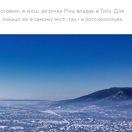
овині, в місці, де річка Ріка впадає в Тису. Для
локації, як в самому місті, так і в його околицях.