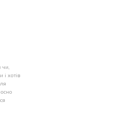
 чи,
 і хотів
мля
лосно
вся