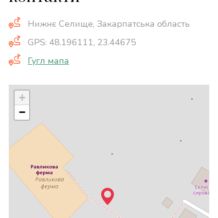
Нижнє Селище, Закарпатська область
GPS: 48.196111, 23.44675
Гугл мапа
+
−