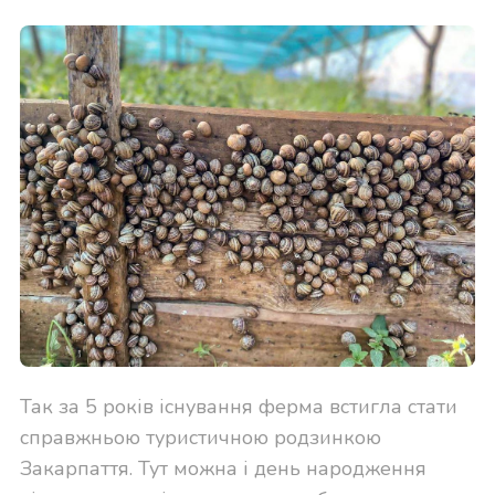
Так за 5 років існування ферма встигла стати
справжньою туристичною родзинкою
Закарпаття. Тут можна і день народження