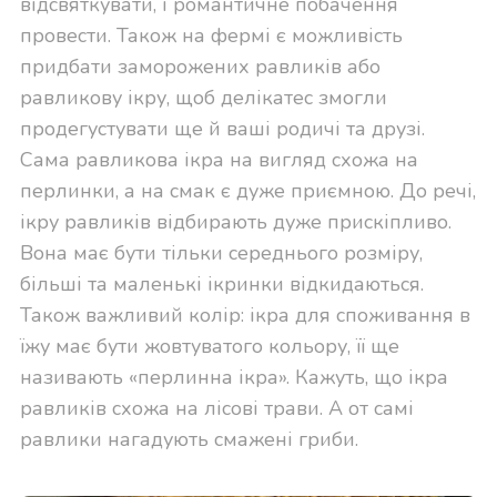
відсвяткувати, і романтичне побачення
провести. Також на фермі є можливість
придбати заморожених равликів або
равликову ікру, щоб делікатес змогли
продегустувати ще й ваші родичі та друзі.
Сама равликова ікра на вигляд схожа на
перлинки, а на смак є дуже приємною.
До речі,
ікру равликів відбирають дуже прискіпливо.
Вона має бути тільки середнього розміру,
більші та маленькі ікринки відкидаються.
Також важливий колір: ікра для споживання в
їжу має бути жовтуватого кольору, її ще
називають «перлинна ікра». Кажуть, що ікра
равликів схожа на лісові трави. А от самі
равлики нагадують смажені гриби.