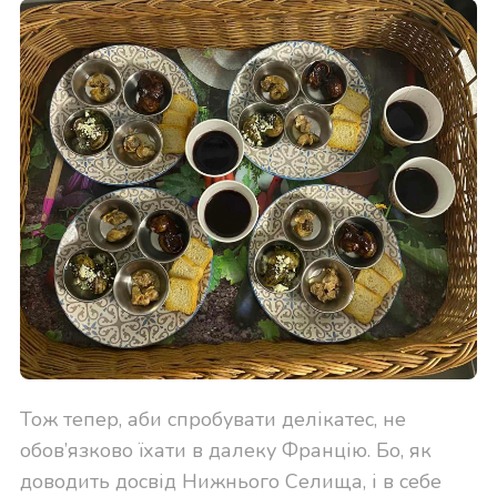
Тож тепер, аби спробувати делікатес, не
обов’язково їхати в далеку Францію. Бо, як
доводить досвід Нижнього Селища, і в себе