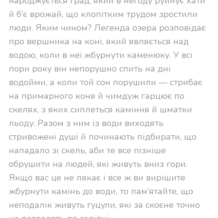
народжується град, який в негоду руйнує хати
й б’є врожай, що клопітким трудом зростили
люди. Яким чином? Легенда озера розповідає
про вершника на коні, який являється над
водою, коли в неї жбурнути каменюку. У всі
пори року він непорушно спить на дні
водойми, а коли той сон порушили — стрибає
на примарного коня й чимдуж гарцює по
скелях, з яких сиплеться каміння й шматки
льоду. Разом з ним із води виходять
стривожені душі й починають підбирати, що
нападало зі скель, аби те все пізніше
обрушити на людей, які живуть вниз гори.
Якщо вас це не лякає і все ж ви вирішите
жбурнути камінь до води, то пам’ятайте, що
неподалік живуть гуцули, які за скоєне точно