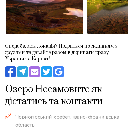
Сподобалась локація? Поділіться посиланням з
друзями та давайте разом відкривати красу
України та Карпат!
Озеро Несамовите як
дістатись та контакти
Чорногірський хребет, івано-франківська
область