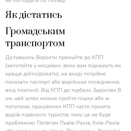
не погладять по голівці.
Як дістатись
Громадським
транспортом
Діставшись Ворохти прямуйте до КПП
(запитайте у місцевих, вони вам підкажуть як
краще дійти/доїхати), на вході потрібно
показати паспорт або водійське посвідчення,
вхід платний. Від КПП до турбази Заросляк 8
км, цей шлях можна пройти пішки або ж
попуткою, працівники КПП часто просять
водіїв підвозити туристів, тому це не буде
проблемою. Потягом Львів-Рахів, Київ-Рахів
або сполученням Івано-Франківськ-Ворохта/