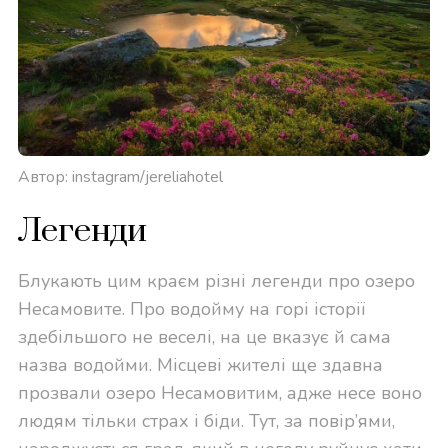
Автор: instagram/jereliahotel
Легенди
Блукають цим краєм різні легенди про озеро
Несамовите. Про водойму на горі історії
здебільшого не веселі, на це вказує й сама
назва водойми. Місцеві жителі ще здавна
прозвали озеро Несамовитим, адже несе воно
людям тільки страх і біди. Тут, за повір’ями,