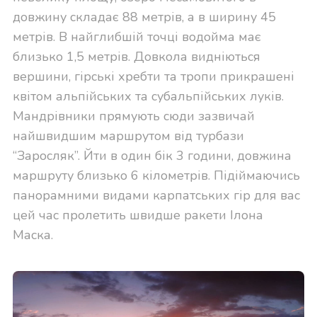
довжину складає 88 метрів, а в ширину 45
метрів. В найглибшій точці водойма має
близько 1,5 метрів. Довкола видніються
вершини, гірські хребти та тропи прикрашені
квітом альпійських та субальпійських луків.
Мандрівники прямують сюди зазвичай
найшвидшим маршрутом від турбази
“Заросляк”. Йти в один бік 3 години, довжина
маршруту близько 6 кілометрів. Підіймаючись
панорамними видами карпатських гір для вас
цей час пролетить швидше ракети Ілона
Маска.