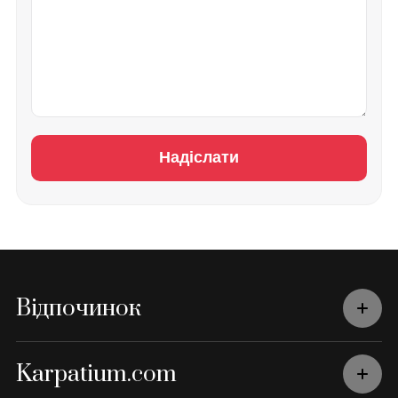
Надіслати
Відпочинок
Karpatium.com