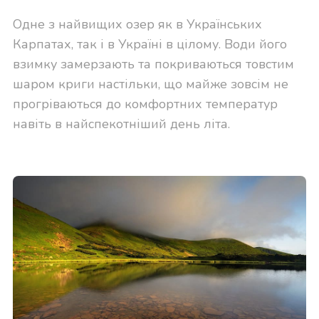
Одне з найвищих озер як в Українських
Карпатах, так і в Україні в цілому. Води його
взимку замерзають та покриваються товстим
шаром криги настільки, що майже зовсім не
прогріваються до комфортних температур
навіть в найспекотніший день літа.