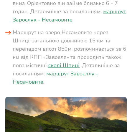
вниз. Орієнтовно він займе близько 6 - 7
годин. Детальніше за посиланням:
маршрут
Заросляк - Несамовите
.
Маршрут на озеро Несамовите через
Шпиці, загальною довжиною 15 км та
перепадом висот 850м, розпочинається за 6
км від КПП «Завоєля» та проходить також
повз містичні
скелі Шпиці
. Детальніше за
посиланням:
маршрут Завоєлля -
Несамовите
.