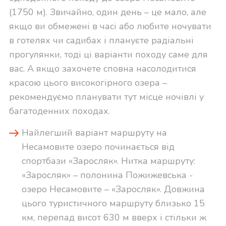
(1750 м). Звичайно, один день – це мало, але
якщо ви обмежені в часі або любите ночувати
в готелях чи садибах і плануєте радіальні
прогулянки, тоді ці варіанти походу саме для
вас. А якщо захочете сповна насолодитися
красою цього високогірного озера –
рекомендуємо планувати тут місце ночівлі у
багатоденних походах.
Найлегший варіант маршруту на
Несамовите озеро починається від
спортбази «Заросляк». Нитка маршруту:
«Заросляк» – полонина Пожижевська -
озеро Несамовите – «Заросляк». Довжина
цього туристичного маршруту близько 15
км, перепад висот 630 м вверх і стільки ж