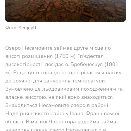
Фото: SergeyIT
Озеро Несамовите займає друге місце по
висоті розміщення (1750 м), “п'єдестал
високогірності” посідає о. Бребенескул (1801
м). Вода тут й справді не прогрівається влітку
до зручної для занурення температури.
Зумовлено це льодовиковим походженням та,
власне, висотою, на якій воно знаходиться.
Знаходиться Несамовите озеро в районі
Надвірнянського району Івано-Франківської
області. В масиві Чорногора водойма займає
невелику площу, озеро Несамовитого в