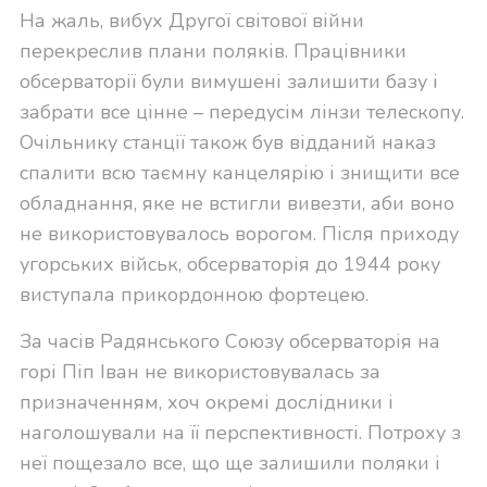
На жаль, вибух Другої світової війни
перекреслив плани поляків. Працівники
обсерваторії були вимушені залишити базу і
забрати все цінне – передусім лінзи телескопу.
Очільнику станції також був відданий наказ
спалити всю таємну канцелярію і знищити все
обладнання, яке не встигли вивезти, аби воно
не використовувалось ворогом. Після приходу
угорських військ, обсерваторія до 1944 року
виступала прикордонною фортецею.
За часів Радянського Союзу обсерваторія на
горі Піп Іван не використовувалась за
призначенням, хоч окремі дослідники і
наголошували на її перспективності. Потроху з
неї пощезало все, що ще залишили поляки і