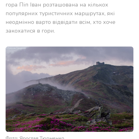
гора Піп Іван розташована на кількох
популярних туристичних маршрутах, які
неодмінно варто відвідати всім, хто хоче
закохатися в гори.
Фото: Ярослав Тюрменко