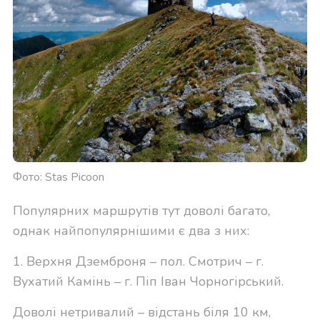
Фото: Stas Picoon
Популярних маршрутів тут доволі багато,
однак найпопулярнішими є два з них:
1. Верхня Дземброня – пол. Смотрич – г.
Вухатий Камінь – г. Піп Іван Чорногірський.
Доволі нетривалий – відстань біля 10 км,