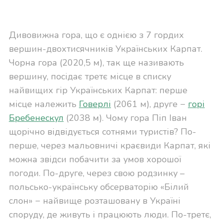
Дивовижна гора, що є однією з 7 гордих
вершин-двохтисячників Українських Карпат.
Чорна гора (2020,5 м), так ще називають
вершину, посідає третє місце в списку
найвищих гір Українських Карпат: перше
місце належить
Говерлі
(2061 м), друге −
горі
Бребенескул
(2038 м). Чому гора Піп Іван
щорічно відвідується сотнями туристів? По-
перше, через мальовничі краєвиди Карпат, які
можна звідси побачити за умов хорошої
погоди. По-друге, через свою родзинку –
польсько-українську обсерваторію «Білий
слон» − найвище розташовану в Україні
споруду, де живуть і працюють люди. По-третє,