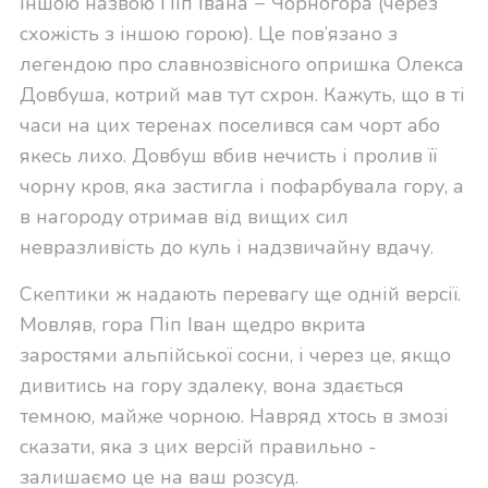
іншою назвою Піп Івана − Чорногора (через
схожість з іншою горою). Це пов’язано з
легендою про славнозвісного опришка Олекса
Довбуша, котрий мав тут схрон. Кажуть, що в ті
часи на цих теренах поселився сам чорт або
якесь лихо. Довбуш вбив нечисть і пролив її
чорну кров, яка застигла і пофарбувала гору, а
в нагороду отримав від вищих сил
невразливість до куль і надзвичайну вдачу.
Скептики ж надають перевагу ще одній версії.
Мовляв, гора Піп Іван щедро вкрита
заростями альпійської сосни, і через це, якщо
дивитись на гору здалеку, вона здається
темною, майже чорною. Навряд хтось в змозі
сказати, яка з цих версій правильно -
залишаємо це на ваш розсуд.