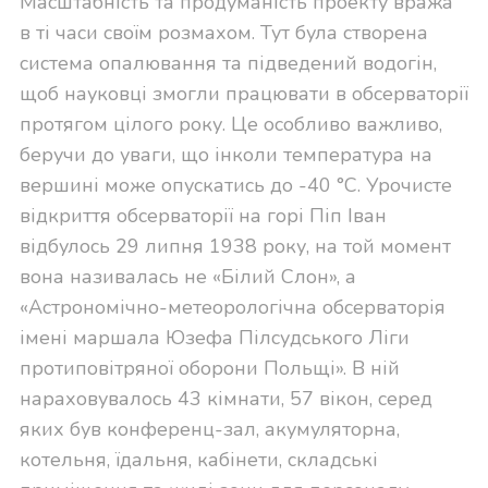
Масштабність та продуманість проекту вража
в ті часи своїм розмахом. Тут була створена
система опалювання та підведений водогін,
щоб науковці змогли працювати в обсерваторії
протягом цілого року. Це особливо важливо,
беручи до уваги, що інколи температура на
вершині може опускатись до -40 °C. Урочисте
відкриття обсерваторії на горі Піп Іван
відбулось 29 липня 1938 року, на той момент
вона називалась не «Білий Слон», а
«Астрономічно-метеорологічна обсерваторія
імені маршала Юзефа Пілсудського Ліги
протиповітряної оборони Польщі». В ній
нараховувалось 43 кімнати, 57 вікон, серед
яких був конференц-зал, акумуляторна,
котельня, їдальня, кабінети, складські