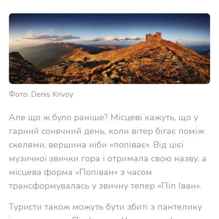
Фото: Denis Krivoy
Але що ж було раніше? Місцеві кажуть, що у
гарний сонячний день, коли вітер бігає поміж
скелями, вершина ніби «попіває». Від цієї
музичної звички гора і отримала свою назву, а
місцева форма «Попіван» з часом
трансформувалась у звичну тепер «Піп Іван».
Туристи також можуть бути збиті з пантелику