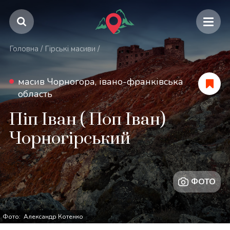
Головна
/
Гірські масиви
/
масив Чорногора, івано-франківська
область
Піп Іван ( Поп Іван)
Чорногірський
ФОТО
Фото: Александр Котенко