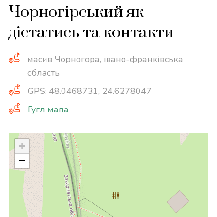
Чорногірський як
дістатись та контакти
масив Чорногора, івано-франківська
область
GPS: 48.0468731, 24.6278047
Гугл мапа
+
−