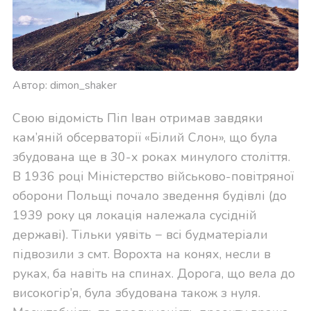
Автор: dimon_shaker
Свою відомість Піп Іван отримав завдяки
кам’яній обсерваторії «Білий Слон», що була
збудована ще в 30-х роках минулого століття.
В 1936 році Міністерство військово-повітряної
оборони Польщі почало зведення будівлі (до
1939 року ця локація належала сусідній
державі). Тільки уявіть − всі будматеріали
підвозили з смт. Ворохта на конях, несли в
руках, ба навіть на спинах. Дорога, що вела до
високогір’я, була збудована також з нуля.