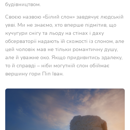
будівництвом.
Своєю назвою «Білий слон» завдячує людській
уяві. Ми не знаємо, хто вперше підмітив, що
кучугури снігу та льоду на стінах і даху
обсерваторії надають їй схожості із слоном, але
цей чоловік мав не тільки романтичну душу,
але й уважне око. Якщо придивитись здалеку,
то й справді – ніби могутній слон обіймає
вершину гори Піп Іван.