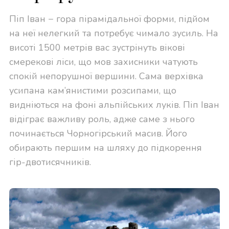
Піп Іван − гора пірамідальної форми, підйом
на неї нелегкий та потребує чимало зусиль. На
висоті 1500 метрів вас зустрінуть вікові
смерекові ліси, що мов захисники чатують
спокій непорушної вершини. Сама верхівка
усипана кам’янистими розсипами, що
видніються на фоні альпійських луків. Піп Іван
відіграє важливу роль, адже саме з нього
починається Чорногірський масив. Його
обирають першим на шляху до підкорення
гір-двотисячників.