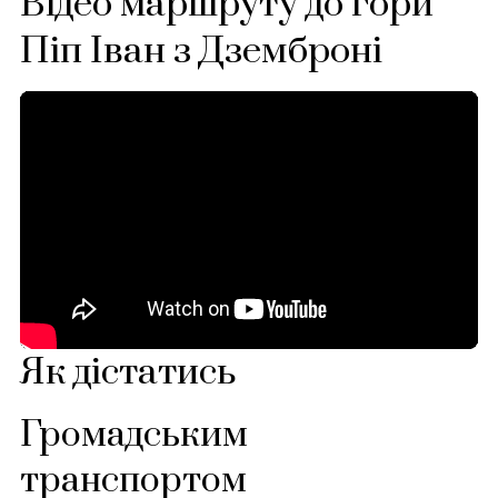
Відео маршруту до гори
Піп Іван з Дземброні
Як дістатись
Громадським
транспортом