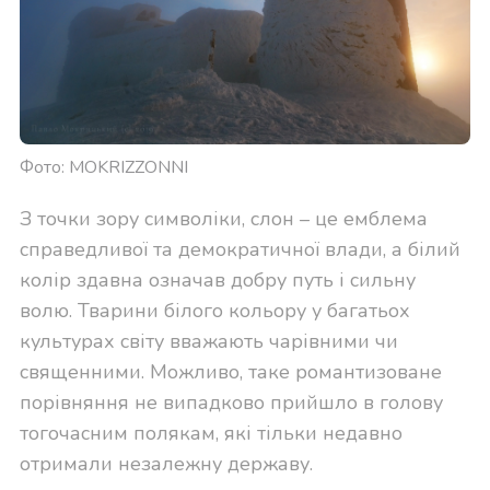
Фото: MOKRIZZONNI
З точки зору символіки, слон – це емблема
справедливої та демократичної влади, а білий
колір здавна означав добру путь і сильну
волю. Тварини білого кольору у багатьох
культурах світу вважають чарівними чи
священними. Можливо, таке романтизоване
порівняння не випадково прийшло в голову
тогочасним полякам, які тільки недавно
отримали незалежну державу.