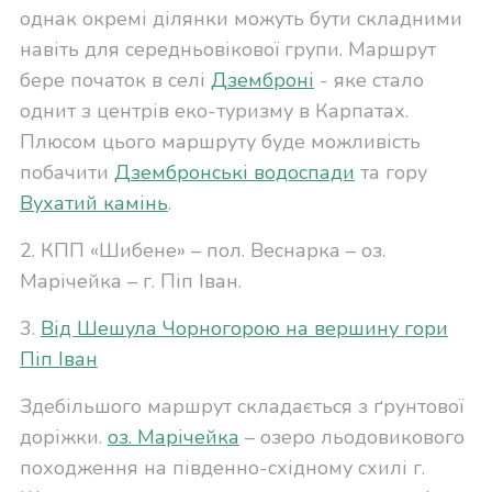
однак окремі ділянки можуть бути складними
навіть для середньовікової групи. Маршрут
бере початок в селі
Дземброні
- яке стало
однит з центрів еко-туризму в Карпатах.
Плюсом цього маршруту буде можливість
побачити
Дзембронські водоспади
та гору
Вухатий камінь
.
2. КПП «Шибене» – пол. Веснарка – оз.
Марічейка – г. Піп Іван.
3.
Від Шешула Чорногорою на вершину гори
Піп Іван
Здебільшого маршрут складається з ґрунтової
доріжки.
оз. Марічейка
–
озеро льодовикового
походження на південно-східному схилі г.