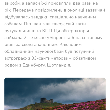
вироби, а запаси їжі поновляли два рази на
рік. Передача повідомлень в околиці зазвичай
відбувалась завдяки спеціально навченим
собакам. Піп Іван мав також свій загін
рятувальників та КПП. Ця обсерваторія
займала 2-ге місце у Європі та 6 на світовому
рівні за своїм значенням. Ключовим
обладнанням наукової бази був потужний
астрограф з 33-сантиметровим об’єктивом
родом з Единбургу, Шотландія.