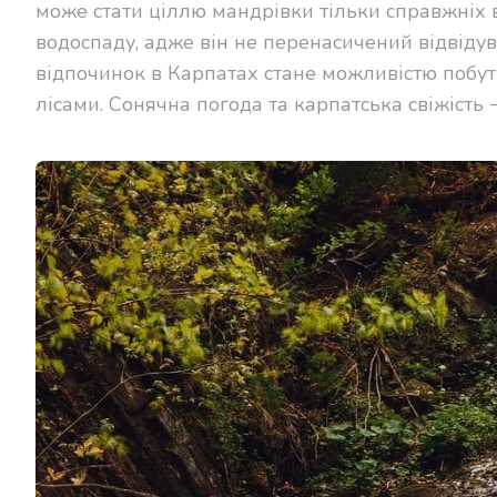
може стати ціллю мандрівки тільки справжніх в
водоспаду, адже він не перенасичений відвідув
відпочинок в Карпатах стане можливістю побут
лісами. Сонячна погода та карпатська свіжість 