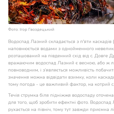
Фото: Ігор Гвоздецький
Водоспад Лазний складається з п'яти каскадів (
наповнюється водами з однойменного невеликог
розташований на південний схід від с. Довге Д
вражаючим водоспад Лазний є весною, або ж літ
повноводним, і з’являється можливість побачит
значення можна відвідати взимку, коли каскад
тому погода - це важливий фактор, на котрий с
Течія струмка біля підніжжя водоспаду оточен
для того, щоб зробити ефектні фото. Водоспад Л
рухається на північ, тому тут завжди приємна 