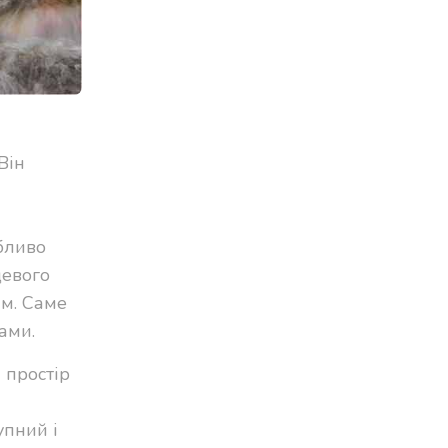
Він
обливо
цевого
им. Саме
ами.
 простір
упний і