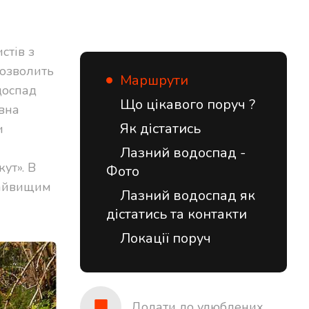
стів з
дозволить
Маршрути
доспад
Що цікавого поруч ?
авна
Як дістатись
и
Лазний водоспад -
ут». В
Фото
найвищим
Лазний водоспад як
дістатись та контакти
Локації поруч
Додати до улюблених