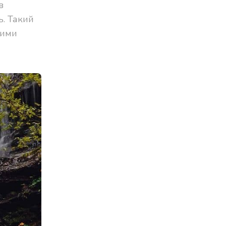
в
ь. Такий
кими