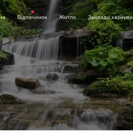
на
Відпочинок
Житло
Заклади харчува