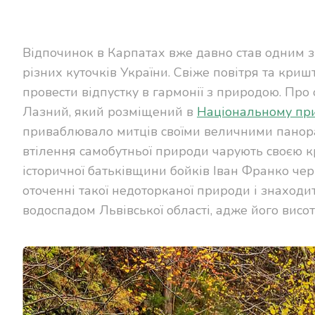
Відпочинок в Карпатах вже давно став одним з 
різних куточків України. Свіже повітря та кри
провести відпустку в гармонії з природою. Про
Лазний, який розміщений в
Національному при
приваблювало митців своїми величними панорам
втілення самобутньої природи чарують своєю кр
історичної батьківщини бойків Іван Франко чер
оточенні такої недоторканої природи і знаход
водоспадом Львівської області, адже його висот