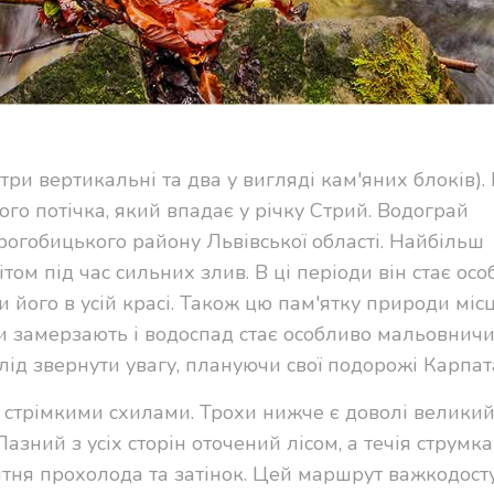
три вертикальні та два у вигляді кам'яних блоків). 
о потічка, який впадає у річку Стрий. Водограй
рогобицького району Львівської області. Найбільш
ом під час сильних злив. В ці періоди він стає ос
и його в усій красі. Також цю пам'ятку природи міс
и замерзають і водоспад стає особливо мальовнич
лід звернути увагу, плануючи свої подорожі Карпат
а стрімкими схилами. Трохи нижче є доволі великий
азний з усіх сторін оточений лісом, а течія струмка
літня прохолода та затінок. Цей маршрут важкодост