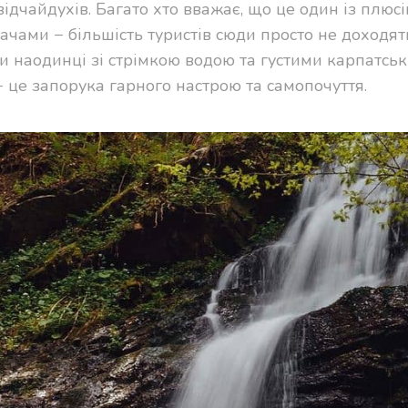
ідчайдухів. Багато хто вважає, що це один із плюсі
ачами − більшість туристів сюди просто не доходят
и наодинці зі стрімкою водою та густими карпатсь
− це запорука гарного настрою та самопочуття.