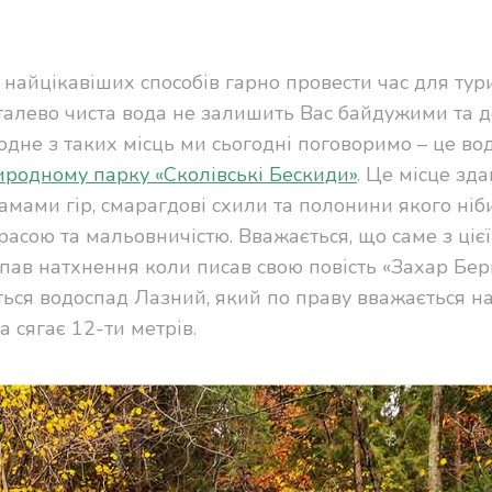
найцікавіших способів гарно провести час для тури
шталево чиста вода не залишить Вас байдужими та 
 одне з таких місць ми сьогодні поговоримо – це во
родному парку «Сколівські Бескиди»
. Це місце зд
ами гір, смарагдові схили та полонини якого ніб
асою та мальовничістю. Вважається, що саме з цієї
пав натхнення коли писав свою повість «Захар Берк
иться водоспад Лазний, який по праву вважається 
а сягає 12-ти метрів.