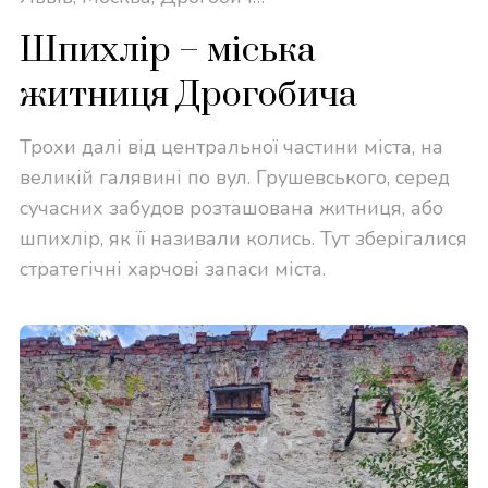
Шпихлір – міська
житниця Дрогобича
Трохи далі від центральної частини міста, на
великій галявині по вул. Грушевського, серед
сучасних забудов розташована житниця, або
шпихлір, як її називали колись. Тут зберігалися
стратегічні харчові запаси міста.