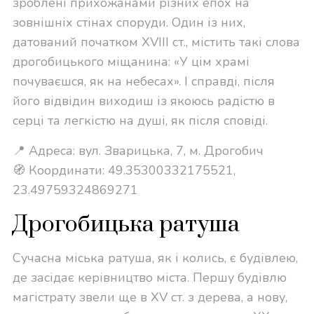
зроблені прихожанами різних епох на
зовнішніх стінах споруди. Один із них,
датований початком XVIII ст., містить такі слова
дрогобицького міщанина: «У цім храмі
почуваєшся, як на небесах». І справді, після
його відвідин виходиш із якоюсь радістю в
серці та легкістю на душі, як після сповіді.
📍 Адреса: вул. Зварицька, 7, м. Дрогобич
🧭 Координати: 49.35300332175521,
23.49759324869271
Дрогобицька ратуша
Сучасна міська ратуша, як і колись, є будівлею,
де засідає керівництво міста. Першу будівлю
магістрату звели ще в XV ст. з дерева, а нову,