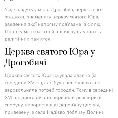
Усі, хто їдуть у місто Дрогобич, перш за все
згадують знамениту церкву святого Юра,
зведення якої напряму пов’язане із сіллю.
Проте у місті багато й інших культурних та
релігійних пам’яток.
Церква святого Юра у
Дрогобичі
Церква святого Юра існувала здавна (із
середини XV ст.), але була невеликою і не
задовольняла потреб городян. Тому в середині
XVII ст. дрогобичани вирішили розширити
споруду, використавши дерев’яну церкву,
привезену із села Надієво поблизу Долини