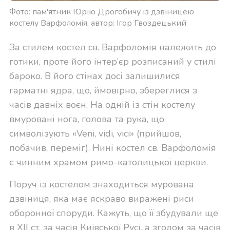
Фото: пам'ятник Юрію Дрогобичу із дзвіницею
костелу Варфоломія, автор: Ігор Гвоздецький
За стилем костел св. Варфоломія належить до
готики, проте його інтер’єр розписаний у стилі
бароко. В його стінах досі залишилися
гарматні ядра, що, ймовірно, збереглися з
часів давніх воєн. На одній із стін костелу
вмуровані нога, голова та рука, що
символізують «Veni, vidi, vici» (прийшов,
побачив, переміг). Нині костел св. Варфоломія
є чинним храмом римо-католицької церкви.
Поруч із костелом знаходиться мурована
дзвіниця, яка має яскраво виражені риси
оборонної споруди. Кажуть, що її збудували ще
в XII ст. за часів Київської Русі, а згодом за часів