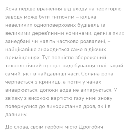
Хоча перше враження від входу на територію
заводу може бути гнітючим – кілька
невеликих одноповерхових будівель із
великими дерев’яними коминами, деякі з яких
занедбані чи навіть частково розвалені, –
найцікавіше знаходиться саме в діючих
приміщеннях. Тут повністю збережений
технологічний процес видобування солі, такий
самий, як і в найдавніші часи. Соляна ропа
черпається з криниць, а потім у чанах
виварюється, допоки вода не випарується. У
зв’язку з високою вартістю газу нині знову
повернулися до використання дров, як і в
давнину.
До слова, своїм гербом місто Дрогобич