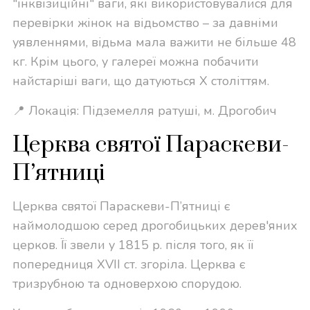
"інквізиційні" ваги, які використовувалися для
перевірки жінок на відьомство – за давніми
уявленнями, відьма мала важити не більше 48
кг. Крім цього, у галереї можна побачити
найстаріші ваги, що датуються X століттям.
📍 Локація: Підземелля ратуші, м. Дрогобич
Церква святої Параскеви-
П’ятниці
Церква святої Параскеви-П’ятниці є
наймолодшою серед дрогобицьких дерев'яних
церков. Її звели у 1815 р. після того, як її
попередниця XVII ст. згоріла. Церква є
тризрубною та одноверхою спорудою.