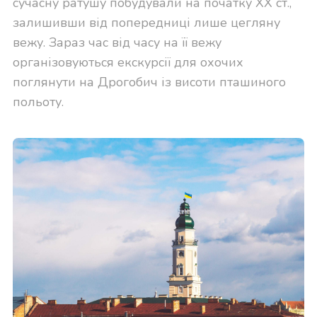
сучасну ратушу побудували на початку XX ст.,
залишивши від попередниці лише цегляну
вежу. Зараз час від часу на її вежу
організовуються екскурсії для охочих
поглянути на Дрогобич із висоти пташиного
польоту.