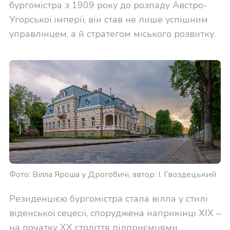
бургомістра з 1909 року до розпаду Австро-
Угорської імперії, він став не лише успішним
управлінцем, а й стратегом міського розвитку.
Фото: Вілла Яроша у Дрогобичі, автор: І. Гвоздецький
Резиденцією бургомістра стала вілла у стилі
віденської сецесії, споруджена наприкінці XIX –
на початку XX століття підприємцями