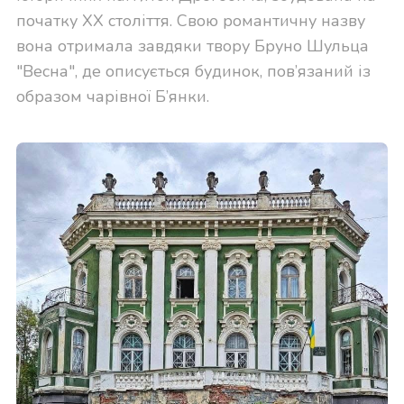
початку XX століття. Свою романтичну назву
вона отримала завдяки твору Бруно Шульца
"Весна", де описується будинок, пов’язаний із
образом чарівної Б’янки.