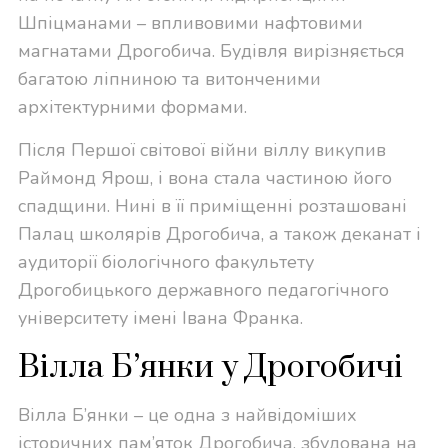
Шпіцманами – впливовими нафтовими
магнатами Дрогобича. Будівля вирізняється
багатою ліпниною та витонченими
архітектурними формами.
Після Першої світової війни віллу викупив
Раймонд Ярош, і вона стала частиною його
спадщини. Нині в її приміщенні розташовані
Палац школярів Дрогобича, а також деканат і
аудиторії біологічного факультету
Дрогобицького державного педагогічного
університету імені Івана Франка.
Вілла Б’янки у Дрогобичі
Вілла Б’янки – це одна з найвідоміших
історичних пам’яток Дрогобича, збудована на