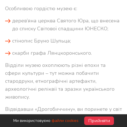
Особливою гордістю музею є:
дерев’яна церква Святого Юра, що внесена
до списку Світової спадщини ЮНЕСКО;
стінопис Бруно Шульца;
скарби графа Лянцкоронського.
Відділи музею охоплюють різні епохи та
сфери культури – тут можна побачити
стародруки, етнографічні артефакти,
археологічні реліквії та зразки українського
живопису.
Відвідавши «Дрогобиччину», ви поринете у світ
історії, мистецтва та традицій, що формували
Прийняти
Ми використовуємо
файли cookies
цей регіон протягом століть.