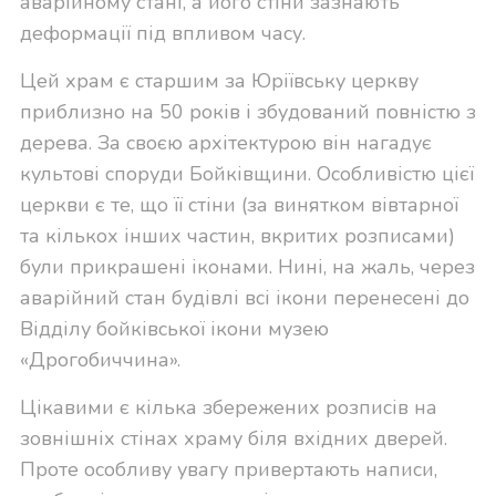
аварійному стані, а його стіни зазнають
деформації під впливом часу.
Цей храм є старшим за Юріївську церкву
приблизно на 50 років і збудований повністю з
дерева. За своєю архітектурою він нагадує
культові споруди Бойківщини. Особливістю цієї
церкви є те, що її стіни (за винятком вівтарної
та кількох інших частин, вкритих розписами)
були прикрашені іконами. Нині, на жаль, через
аварійний стан будівлі всі ікони перенесені до
Відділу бойківської ікони музею
«Дрогобиччина».
Цікавими є кілька збережених розписів на
зовнішніх стінах храму біля вхідних дверей.
Проте особливу увагу привертають написи,