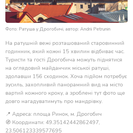
Фото: Ратуша у Дрогобичі, автор: Andrii Petrunin
На ратушній вежі розташований старовинний
годинник, який кожні 15 хвилин відбиває час.
Туристи та гості Дрогобича можуть піднятися
на оглядовий майданчик міської ратуші,
здолавши 156 сходинок. Хоча підйом потребує
зусиль, захопливий панорамний вид на місто
вартий кожного кроку, а зроблені тут фото ще
довго нагадуватимуть про мандрівку.
📍 Адреса: площа Ринок, м. Дрогобич
🧭 Координати: 49.35142442862497,
23.506123339577695