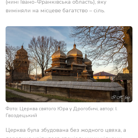
(нині Івано-Франківська область), яку
виміняли на місцеве багатство – сіль.
Фото: Церква святого Юра у Дрогобичі, автор: І.
Гвоздецький
Церква була збудована без жодного цвяха, а