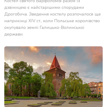
Костел святого Варфоломія разом із
дзвіницею є найстарішими спорудами
Дрогобича. Зведення костелу розпочалося ще
наприкінці XIV ст., коли Польське королівство
окупувало землі Галицько-Волинської
держави.