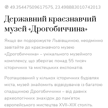
🧭 49.35447509617575, 23.498883010742013
Державний краєзнавчий
музей «Дрогобиччина»
Якщо ви подорожуєте Львівщиною, неодмінно
завітайте до краєзнавчого музею
«Дрогобиччина» – унікального музейного
комплексу, що зберігає понад 55 тисяч
історичних та мистецьких експонатів.
Розташований у кількох історичних будівлях
міста, музей знайомить відвідувачів із багатою
спадщиною Дрогобиччини – від давніх
археологічних знахідок до пам’яток
європейського мистецтва XVII–XIX століть.