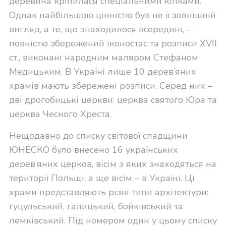
деревина кріпилася спеціальними кілками.
Однак найбільшою цінністю був не її зовнішній
вигляд, а те, що знаходилося всередині, –
повністю збережений іконостас та розписи XVII
ст., виконані народним маляром Стефаном
Медицьким. В Україні лише 10 дерев’яних
храмів мають збережені розписи. Серед них –
дві дрогобицькі церкви: церква святого Юра та
церква Чесного Хреста.
Нещодавно до списку світової спадщини
ЮНЕСКО було внесено 16 українських
дерев’яних церков, вісім з яких знаходяться на
території Польщі, а ще вісім – в Україні. Ці
храми представляють різні типи архітектури:
гуцульський, галицький, бойківський та
лемківський. Під номером один у цьому списку