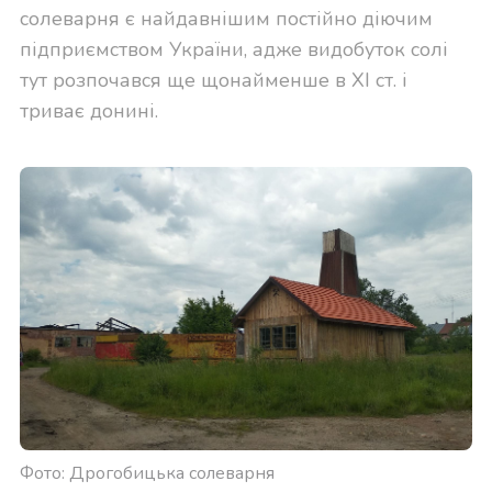
солеварня є найдавнішим постійно діючим
підприємством України, адже видобуток солі
тут розпочався ще щонайменше в XI ст. і
триває донині.
Фото: Дрогобицька солеварня