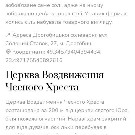
зобов’язане саме солі, адже на ньому
зображено дев’ять топок солі. У таких формах
колись сіль набувала товарного вигляду.
📍 Адреса Дрогобицької солеварні: вул.
Солоний Ставок, 27, м. Дрогобич
🧭 Координати: 49.34873404394434,
23.497175540892616
Церква Воздвиження
Чесного Хреста
Церква Воздвиження Чесного Хреста
розташована за 200 м від церкви святого Юра,
біля пожежної частини. Наразі храм закритий
для відвідувачів, оскільки перебуває в