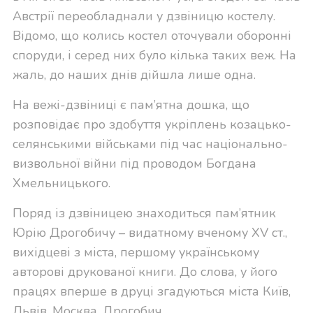
Австрії переобладнали у дзвіницю костелу.
Відомо, що колись костел оточували оборонні
споруди, і серед них було кілька таких веж. На
жаль, до наших днів дійшла лише одна.
На вежі-дзвіниці є пам’ятна дошка, що
розповідає про здобуття укріплень козацько-
селянськими військами під час національно-
визвольної війни під проводом Богдана
Хмельницького.
Поряд із дзвіницею знаходиться пам’ятник
Юрію Дрогобичу – видатному вченому XV ст.,
вихідцеві з міста, першому українському
авторові друкованої книги. До слова, у його
працях вперше в друці згадуються міста Київ,
Львів, Москва, Дрогобич…