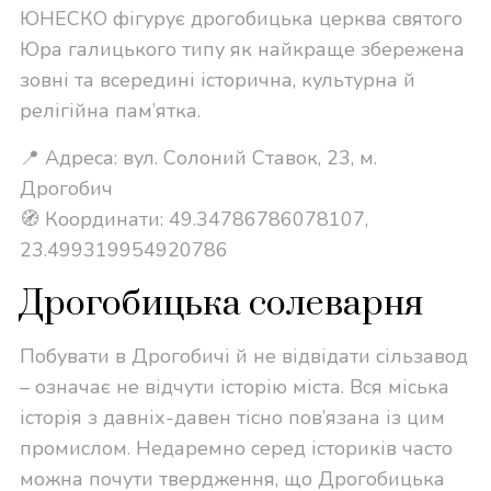
ЮНЕСКО фігурує дрогобицька церква святого
Юра галицького типу як найкраще збережена
зовні та всередині історична, культурна й
релігійна пам’ятка.
📍 Адреса: вул. Солоний Ставок, 23, м.
Дрогобич
🧭 Координати: 49.34786786078107,
23.499319954920786
Дрогобицька солеварня
Побувати в Дрогобичі й не відвідати сільзавод
– означає не відчути історію міста. Вся міська
історія з давніх-давен тісно пов’язана із цим
промислом. Недаремно серед істориків часто
можна почути твердження, що Дрогобицька