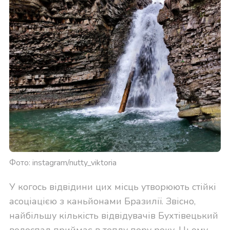
Фото: instagram/nutty_viktoria
У когось відвідини цих місць утворюють стійкі
асоціацією з каньйонами Бразилії. Звісно,
найбільшу кількість відвідувачів Бухтівецький
водоспад приймає в теплу пору року. Цьому