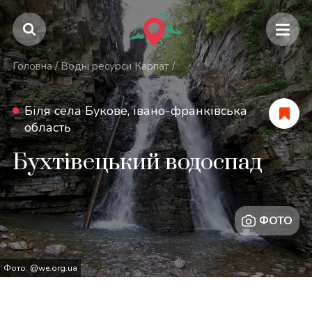
Головна
/
Водні ресурси Карпат
/
Біля села Букове, івано-франківська
область
Бухтівецький водоспад
ФОТО
Фото: @we.org.ua