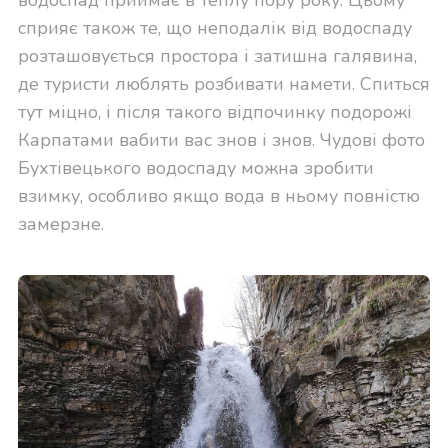
сприяє також те, що неподалік від водоспаду
розташовується простора і затишна галявина,
де туристи люблять розбивати намети. Спиться
тут міцно, і після такого відпочинку подорожі
Карпатами вабити вас знов і знов. Чудові фото
Бухтівецького водоспаду можна зробити
взимку, особливо якщо вода в ньому повністю
замерзне.