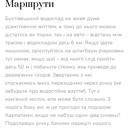
Маршрути
Бухтівецький водоспад не живе дуже
усамітненим життям, а тому до нього можна
дістатись як пішки, так і на авто – відстань між
трасою і водоспадом десь 6 км. Якщо їдете
машиною, орієнтуйтесь на шлагбаум (парковки
тут немає, якщо що) – від нього слід пройти
десь 50 м і побачите стежку, яка приведе до
дерев’яних сходів. Звертаємо з неї,
спускаємось вниз, переходимо через річку (не
забудьте про водостійке взуття!). Тут є
кам’яний місток, але може бути слизько. З
іншого боку, які ж це пригоди та подорожі
Карпатами, якщо не наб’єш один-два синяки?
Подолавши річку, бачимо нарешті нашого