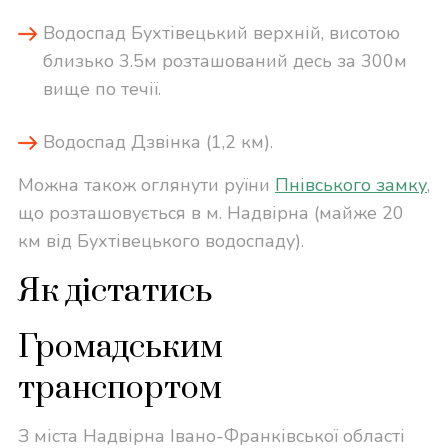
Водоспад Бухтівецький верхній, висотою
близько 3.5м розташований десь за 300м
вище по течії.
Водоспад Дзвінка (1,2 км).
Можна також оглянути руїни
Пнівського замку
,
що розташовується в м. Надвірна (майже 20
км від Бухтівецького водоспаду).
Як дістатись
Громадським
транспортом
З міста Надвірна Івано-Франківської області