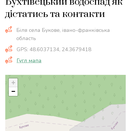
Бухтівецький водоспад як
дістатись та контакти
Біля села Букове, івано-франківська
область
GPS: 48.6037134, 24.3679418
Гугл мапа
+
−