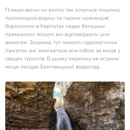
Пізньої весни чи влітку так хочеться тіньочку,
прохолодної водиці та гарних краєвидів!
Відпочинок в Карпатах надає багацько
прекрасних місцин, які відповідають цим
вимогам. Зокрема, тут чимало гідрологічних
пам’яток, які змагаються між собою за місця у
серцях туристів. В цьому переліку не останнє
місце посідає Бухтівецький водоспад.