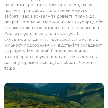
вирішити приватні перевізники. Надаючи
послуги трансферу, вони також можуть
забрати вас з вокзалу та довезти прямо до
дверей готелю чи гірськолижного курорту. Або
ж доїхати до високогірних озер та водоспадів
Карпат, куди пішки дістатись було б
складнувато. Ціни на трансфер залежать від
кількості подорожуючих, відстані та складності
маршруту. Можливий й індивідуальний
трансфер до популярних туристичних місць
регіону: Яремче, Ясіня, Драгобрат, Коломия
тощо.