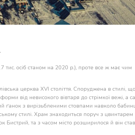
і
 тис. осіб станом на 2020 р.), проте все ж має чим
івська церква XVI століття. Споруджена в стилі, щ
орми від невисокого вівтаря до стрімкої вежі, а с
ий ґанок з вирізьбленими стовпами навколо бабинц
ському стилі. Храм знаходиться поруч з цвинтарем 
ок Бистрий, та з часом місто розширилося й він ста