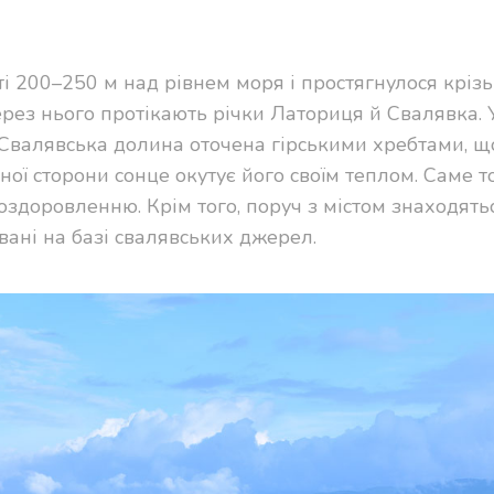
і 200–250 м над рівнем моря і простягнулося крізь
ерез нього протікають річки Латориця й Свалявка. У
ь: Свалявська долина оточена гірськими хребтами, щ
нної сторони сонце окутує його своїм теплом. Саме т
оздоровленню. Крім того, поруч з містом знаходять
овані на базі свалявських джерел.