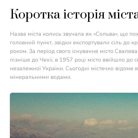
Коротка історія міст
Назва міста колись звучала як «Сольва», що похо
головний пункт, звідки експортували сіль до кр
роком. За період свого існування місто Сваляв
пізніше до Чехії, в 1957 році місто ввійшло до
незалежної України. Сьогодні містечко відоме я
мінеральними водами.