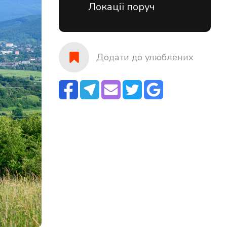
Локації поруч
Додати до улюблених