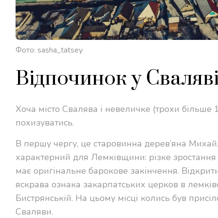
Фото: sasha_tatsey
Відпочинок у Сваляв
Хоча місто Свалява і невеличке (трохи більше 17
похизуватись.
В першу чергу, це старовинна дерев’яна Михайл
характерний для Лемківщини: різке зростання ф
має оригінальне барокове закінчення. Відкрит
яскрава ознака закарпатських церков в лемків
Бистрянській. На цьому місці колись був присіл
Сваляви.