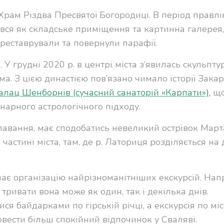
Храм Різдва Пресвятої Богородиці. В період правл
ався як складське приміщення та картинна галерея,
 реставрували та повернули парафії.
 У грудні 2020 р. в центрі міста з’явилась скульпт
 З цією династією пов’язано чимало історії Закар
алац Шенборнів (сучасний санаторій «Карпати»),
що
арного астрологічного підходу.
лавання, має сподобатись невеликий острівок Март
частині міста, там, де р. Латориця розділяється на 
ає організацію найрізноманітніших екскурсій. Нап
 тривати вона може як один, так і декілька днів.
я байдарками по гірській річці, а екскурсія по міс
овести більш спокійний відпочинок у Сваляві.