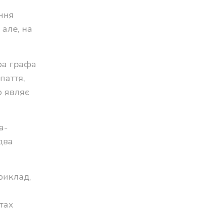
іння
 але, на
ура
графа
паття,
 являє
а-
два
риклад,
тах