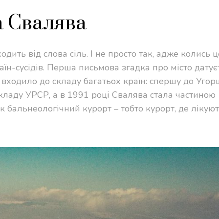
а Свалява
дить від слова сіль. І не просто так, адже колись ц
аїн-сусідів. Перша письмова згадка про місто дату
а входило до складу багатьох країн: спершу до Угор
 складу УРСР, а в 1991 році Свалява стала частиною
к бальнеологічний курорт – тобто курорт, де лікую