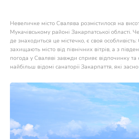
Невеличке місто Свалява розмістилося на висот
Мукачівському районі Закарпатської області. Ч
де знаходиться це містечко, є своя особливіст
захищають місто від північних вітрів, а з півде
погода у Сваляві завжди сприяє відпочинку та 
найбільш відомі санаторії Закарпаття, які засн