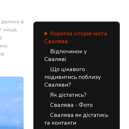
 долину в
 місця,
Коротка історія міста
о
Свалява
ому
Відпочинок у
ся
Сваляві
Що цікавого
подивитись поблизу
Сваляви?
Як дістатись?
Свалява - Фото
Свалява як дістатись
та контакти