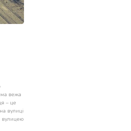
о
ама вежа
я – це
на вулиці
в вулицею