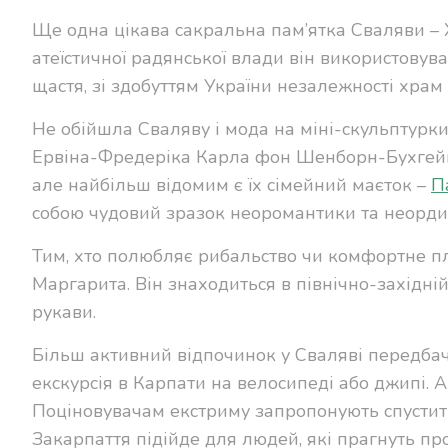
Ще одна цікава сакральна пам’ятка Сваляви – 
атеїстичної радянської влади він використовув
щастя, зі здобуттям України незалежності храм
Не обійшла Сваляву і мода на міні-скульптурки.
Ервіна-Фредеріка Карла фон Шенборн-Бухгейма.
але найбільш відомим є їх сімейний маєток –
П
собою чудовий зразок неоромантики та неордин
Тим, хто полюбляє рибальство чи комфортне п
Маргарита. Він знаходиться в північно-західній 
рукави.
Більш активний відпочинок у Сваляві передбач
екскурсія в Карпати на велосипеді або джипі. А
Поціновувачам екстриму запропонують спуститис
Закарпаття підійде для людей, які прагнуть пр