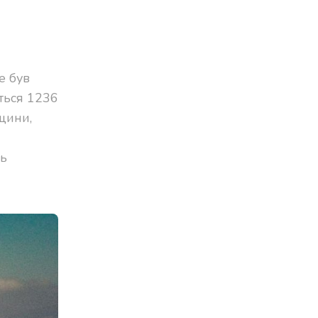
е був
ється 1236
щини,
ть