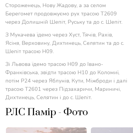
Стороженець, Нову Жадову, а за селом
Берегомет продовжуємо рух трасою T2609
через Долишній Шепіт, Руську та до с. Шепіт.
З Мукачева їдемо через Хуст, Тячів, Рахів,
Ясіня, Верховину, Дихтинець, Селятин та до с.
Шепіт трасою H09.
Зі Львова їдемо трасою H09 до Івано-
Франківська, звідти трасою H10 до Коломиї,
потім P24 через Яблунів, Кути, Міжброди і далі
трасою T2601 через Підзахаричи, Мариничі,
Дихтинець, Селятин і до с. Шепіт.
РЛС Памір - Фото