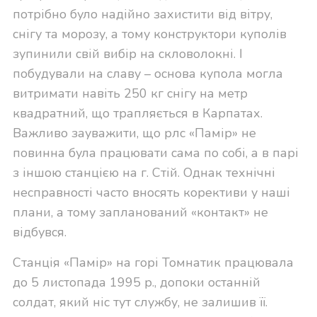
потрібно було надійно захистити від вітру,
снігу та морозу, а тому конструктори куполів
зупинили свій вибір на скловолокні. І
побудували на славу – основа купола могла
витримати навіть 250 кг снігу на метр
квадратний, що трапляється в Карпатах.
Важливо зауважити, що рлс «Памір» не
повинна була працювати сама по собі, а в парі
з іншою станцією на г. Стій. Однак технічні
несправності часто вносять корективи у наші
плани, а тому запланований «контакт» не
відбувся.
Станція «Памір» на горі Томнатик працювала
до 5 листопада 1995 р., допоки останній
солдат, який ніс тут службу, не залишив її.