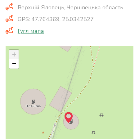
Верхній Яловець, Чернівецька область
GPS: 47.764369, 25.0342527
Гугл мапа
+
−