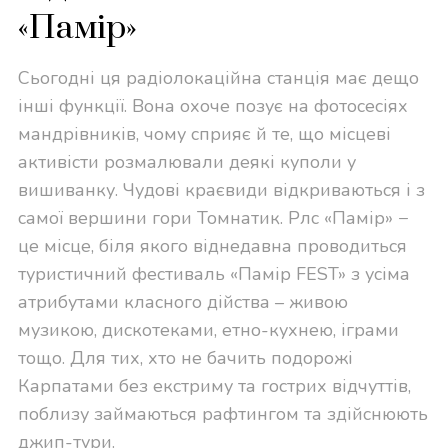
«Памір»
Сьогодні ця радіолокаційна станція має дещо
інші функції. Вона охоче позує на фотосесіях
мандрівників, чому сприяє й те, що місцеві
активісти розмалювали деякі куполи у
вишиванку. Чудові краєвиди відкриваються і з
самої вершини гори Томнатик. Рлс «Памір» −
це місце, біля якого віднедавна проводиться
туристичний фестиваль «Памір FEST» з усіма
атрибутами класного дійства – живою
музикою, дискотеками, етно-кухнею, іграми
тощо. Для тих, хто не бачить подорожі
Карпатами без екстриму та гострих відчуттів,
поблизу займаються рафтингом та здійснюють
джип-тури.