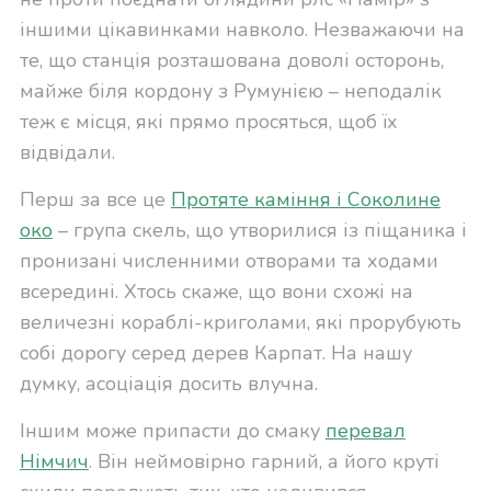
іншими цікавинками навколо. Незважаючи на
те, що станція розташована доволі осторонь,
майже біля кордону з Румунією – неподалік
теж є місця, які прямо просяться, щоб їх
відвідали.
Перш за все це
Протяте каміння і Соколине
око
– група скель, що утворилися із піщаника і
пронизані численними отворами та ходами
всередині. Хтось скаже, що вони схожі на
величезні кораблі-криголами, які прорубують
собі дорогу серед дерев Карпат. На нашу
думку, асоціація досить влучна.
Іншим може припасти до смаку
перевал
Німчич
. Він неймовірно гарний, а його круті