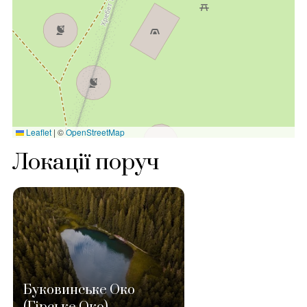
Leaflet
|
©
OpenStreetMap
Локації поруч
Буковинське Око