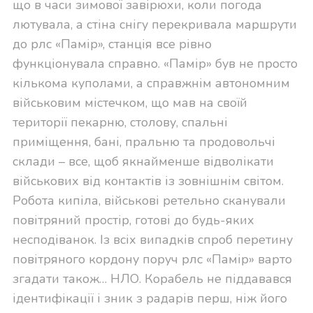
що в часи зимової завірюхи, коли погода
лютувала, а стіна снігу перекривала маршрути
до рлс «Памір», станція все рівно
функціонувала справно. «Памір» був не просто
кількома куполами, а справжнім автономним
військовим містечком, що мав на своїй
території пекарню, столову, спальні
приміщення, бані, пральню та продовольчі
склади – все, щоб якнайменше відволікати
військових від контактів із зовнішнім світом.
Робота кипіла, військові ретельно сканували
повітряний простір, готові до будь-яких
несподіванок. Із всіх випадків спроб перетину
повітряного кордону поруч рлс «Памір» варто
згадати також… НЛО. Корабель не піддавався
ідентифікації і зник з радарів перш, ніж його