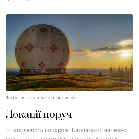
Фото: instagram/artiom.udovenko
Локації поруч
Ті, хто любить подорожі Карпатами, напевно
не проти поєднати оглядини рлс «Памір» з