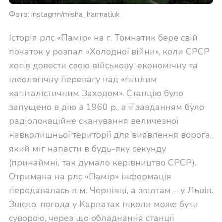
Фото: instagrm/misha_harmatiuk
Історія рлс «Памір» на г. Томнатик бере свій
початок у розпал «Холодної війни», коли СРСР
хотів довести свою військову, економічну та
ідеологічну перевагу над «гнилим
капіталістичним Заходом». Станцію було
запущено в дію в 1960 р., а її завданням було
радіолокаційне сканування величезної
навколишньої території для виявлення ворога,
який міг напасти в будь-яку секунду
(принаймні, так думало керівництво СРСР).
Отримана на рлс «Памір» інформація
передавалась в м. Чернівці, а звідтам – у Львів.
Звісно, погода у Карпатах інколи може бути
суворою, через що обладнання станції