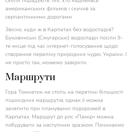
схили порадують тих, хто надивився
американських фільмів і скучив за
серпантинними дорогами.
Звісно, куди ж в Карпатах без водоспадів?
Буковинські (Смугарські) водоспади посіли 9-
те місце під час інтернет-голосування щодо
створення переліку природних чудес України. І
не просто так, можемо завірити.
Маршрути
Гора Томнатик не стоїть на перетині більшості
пішохідних маршрутів, однак її можна
зачепити при плануванні подорожей в
Карпатах. Маршрут до рлс «Памір» можна
побудувати за наступним зразком. Починаємо