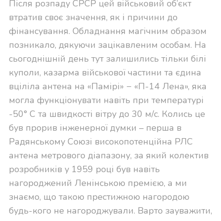
Після розпаду СРСР цей військовий об’єкт
втратив своє значення, як і причини до
фінансування. Обладнання магічним образом
позникало, дякуючи зацікавленим особам. На
сьогоднішній день тут залишились тільки білі
куполи, казарма військової частини та єдина
вціліла антена на «Памірі» − «П-14 Лена», яка
могла функціонувати навіть при температурі
-50° С та швидкості вітру до 30 м/с. Колись це
був прорив інженерної думки – перша в
Радянському Союзі високопотенційна РЛС
антена метрового діапазону, за який колектив
розробників у 1959 році був навіть
нагороджений Ленінською премією, а ми
знаємо, що такою престижною нагородою
будь-кого не нагороджували. Варто зауважити,