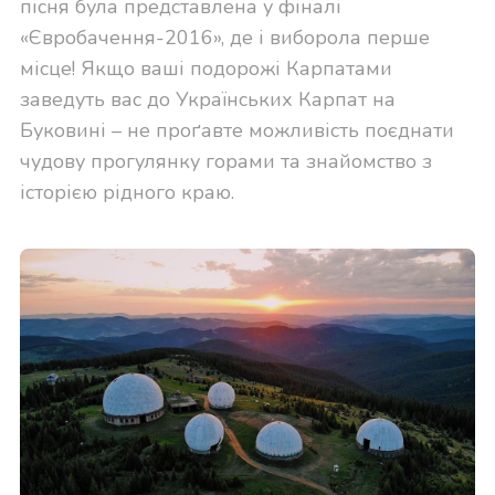
пісня була представлена у фіналі
«Євробачення-2016», де і виборола перше
місце! Якщо ваші подорожі Карпатами
заведуть вас до Українських Карпат на
Буковині – не проґавте можливість поєднати
чудову прогулянку горами та знайомство з
історією рідного краю.