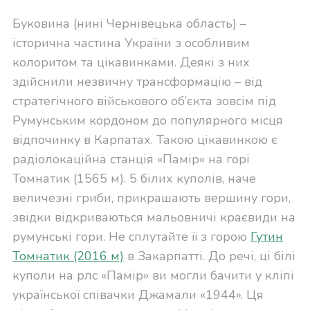
Буковина (нині Чернівецька область) –
історична частина України з особливим
колоритом та цікавинками. Деякі з них
здійснили незвичну трансформацію – від
стратегічного військового об’єкта зовсім під
Румунським кордоном до популярного місця
відпочинку в Карпатах. Такою цікавинкою є
радіолокаційна станція «Памір» на горі
Томнатик (1565 м). 5 білих куполів, наче
величезні гриби, прикрашають вершину гори,
звідки відкриваються мальовничі краєвиди на
румунські гори. Не сплутайте її з горою
Гутин
Томнатик (2016 м)
в Закарпатті. До речі, ці білі
куполи на рлс «Памір» ви могли бачити у кліпі
української співачки Джамали «1944». Ця