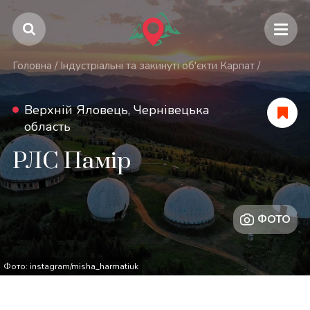
Головна
/
Індустріальні та закинуті об'єкти Карпат
/
Верхній Яловець, Чернівецька
область
РЛС Памір
ФОТО
Фото: instagram/misha_harmatiuk