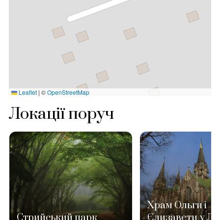
Leaflet
|
©
OpenStreetMap
Локації поруч
Храм Ольги і
Стрийський парк
Єлизавети у Ль