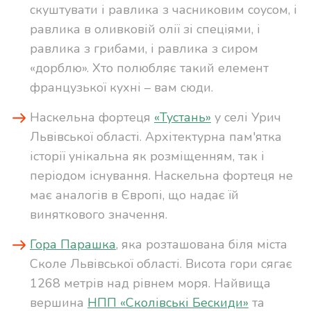
скуштувати і равлика з часниковим соусом, і
равлика в оливковій олії зі спеціями, і
равлика з грибами, і равлика з сиром
«дорблю». Хто полюбляє такий елемент
французької кухні – вам сюди.
Наскельна фортеця
«Тустань»
у селі Урич
Львівської області. Архітектурна пам'ятка
історії унікальна як розміщенням, так і
періодом існування. Наскельна фортеця не
має аналогів в Європі, що надає їй
виняткового значення.
Гора Парашка
, яка розташована біля міста
Сколе Львівської області. Висота гори сягає
1268 метрів над рівнем моря. Найвища
вершина
НПП «Сколівські Бескиди»
та