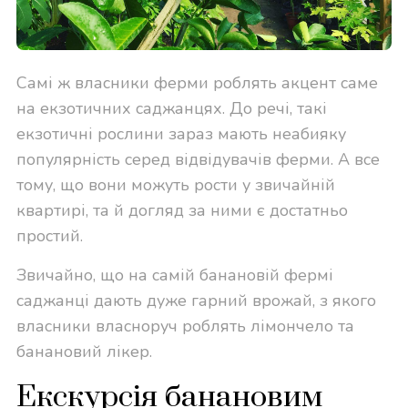
Самі ж власники ферми роблять акцент саме
на екзотичних саджанцях. До речі, такі
екзотичні рослини зараз мають неабияку
популярність серед відвідувачів ферми. А все
тому, що вони можуть рости у звичайній
квартирі, та й догляд за ними є достатньо
простий.
Звичайно, що на самій банановій фермі
саджанці дають дуже гарний врожай, з якого
власники власноруч роблять лімончело та
банановий лікер.
Екскурсія банановим