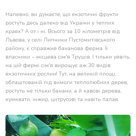
Напевно, ви думаєте, що екзотичні фрукти
ростуть десь далеко від України у теплих
краях? А от і ні. Всього за 10 кілометрів від
Львова, у селі Липники Пустомитівського
району, є справжня бананова ферма. Її
власники – місцева сім'я Трушів. І тільки уявіть,
на цій фермі сім'я вирощує аж 30 видів
екзотичних рослин!
Тут, на великій площі,
облаштованій під вимоги теплолюбних дерев,
ростуть не тільки банани, а й кавові дерева,
кумквати, інжир, цитрусові та навіть папая.