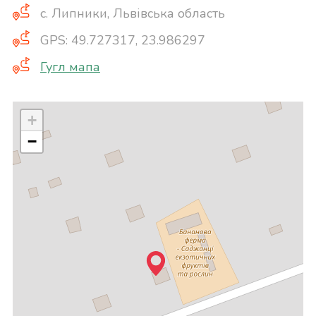
с. Липники, Львівська область
GPS: 49.727317, 23.986297
Гугл мапа
+
−