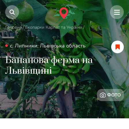
Головна
/
Екопарки Карпат та України
/
с. Липники, Львівська область
Бананова ферма на
Львівщині
ФОТО