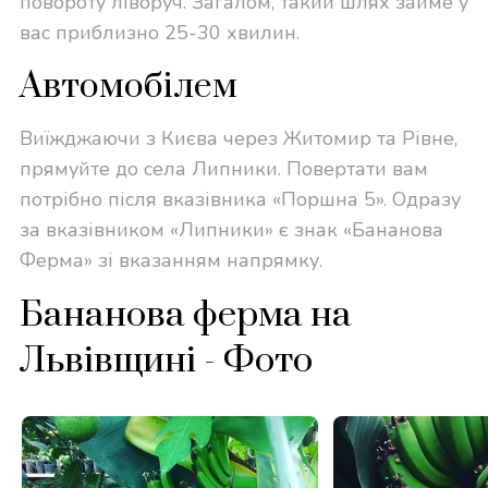
повороту ліворуч. Загалом, такий шлях займе у
вас приблизно 25-30 хвилин.
Автомобілем
Виїжджаючи з Києва через Житомир та Рівне,
прямуйте до села Липники. Повертати вам
потрібно після вказівника «Поршна 5». Одразу
за вказівником «Липники» є знак «Бананова
Ферма» зі вказанням напрямку.
Бананова ферма на
Львівщині - Фото