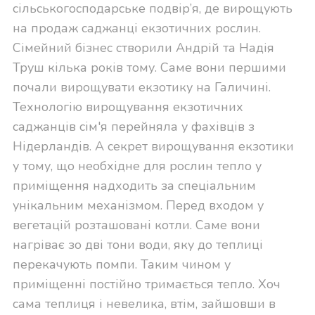
сільськогосподарське подвір’я, де вирощують
на продаж саджанці екзотичних рослин.
Сімейний бізнес створили Андрій та Надія
Труш кілька років тому. Саме вони першими
почали вирощувати екзотику на Галичині.
Технологію вирощування екзотичних
саджанців сім'я перейняла у фахівців з
Нідерландів. А секрет вирощування екзотики
у тому, що
необхідне для рослин тепло у
приміщення надходить за спеціальним
унікальним механізмом. Перед входом у
вегетацій розташовані котли. Саме вони
нагріває зо дві тони води, яку до теплиці
перекачують помпи. Таким чином у
приміщенні постійно тримається тепло. Хоч
сама теплиця і невелика,
втім, зайшовши в