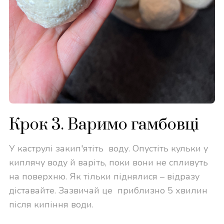
Крок 3. Варимо гамбовці
У каструлі закип'ятіть воду. Опустіть кульки у
киплячу воду й варіть, поки вони не спливуть
на поверхню. Як тільки піднялися – відразу
діставайте. Зазвичай це приблизно 5 хвилин
після кипіння води.