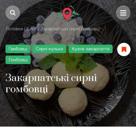
Головна
/
Блог
/
Закарпатські сирні гомбовці
Гамбовці
Сирні кульки
Кухня закарпаття
Гомбовці
Закарпатські сирні
гомбовці