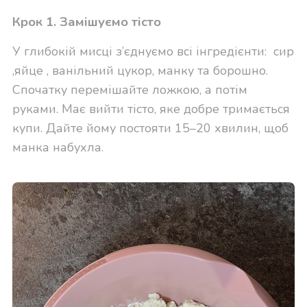
Крок 1. Замішуємо тісто
У глибокій мисці з’єднуємо всі інгредієнти: сир
,яйце , ванільний цукор, манку та борошно.
Спочатку перемішайте ложкою, а потім
руками. Має вийти тісто, яке добре тримається
купи. Дайте йому постояти 15–20 хвилин, щоб
манка набухла.