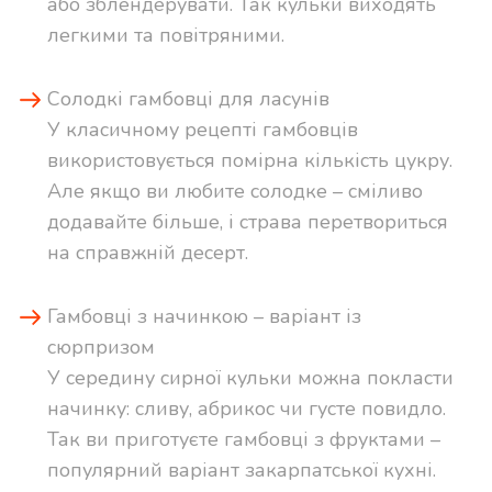
або зблендерувати. Так кульки виходять
легкими та повітряними.
Солодкі гамбовці для ласунів
У класичному рецепті гамбовців
використовується помірна кількість цукру.
Але якщо ви любите солодке – сміливо
додавайте більше, і страва перетвориться
на справжній десерт.
Гамбовці з начинкою – варіант із
сюрпризом
У середину сирної кульки можна покласти
начинку: сливу, абрикос чи густе повидло.
Так ви приготуєте гамбовці з фруктами –
популярний варіант закарпатської кухні.