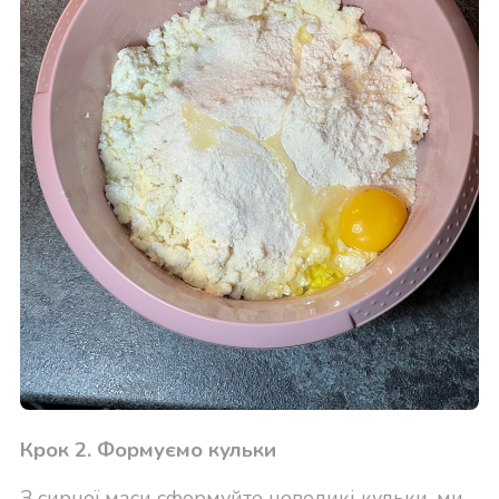
Крок 2. Формуємо кульки
З сирної маси сформуйте невеликі кульки, ми