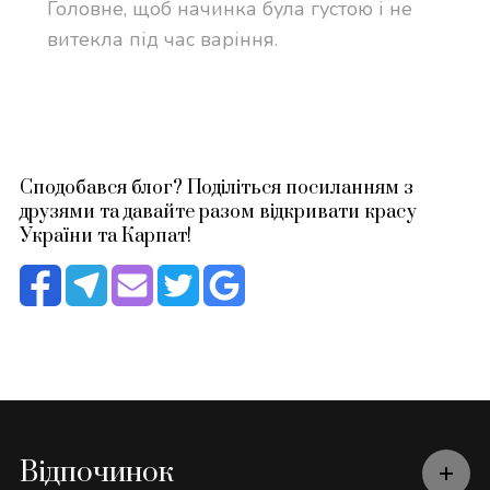
Головне, щоб начинка була густою і не
витекла під час варіння.
Сподобався блог? Поділіться посиланням з
друзями та давайте разом відкривати красу
України та Карпат!
Відпочинок