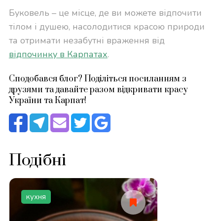
Буковель – це місце, де ви можете відпочити
тілом і душею, насолодитися красою природи
та отримати незабутні враження від
відпочинку в Карпатах
.
Сподобався блог? Поділіться посиланням з
друзями та давайте разом відкривати красу
України та Карпат!
Подібні
кухня