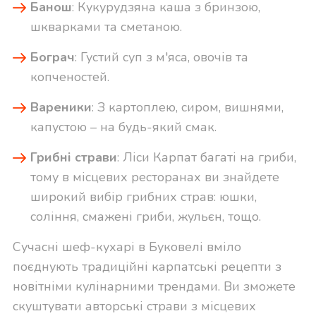
Банош
: Кукурудзяна каша з бринзою,
шкварками та сметаною.
Бограч
: Густий суп з м'яса, овочів та
копченостей.
Вареники
: З картоплею, сиром, вишнями,
капустою – на будь-який смак.
Грибні страви
: Ліси Карпат багаті на гриби,
тому в місцевих ресторанах ви знайдете
широкий вибір грибних страв: юшки,
соління, смажені гриби, жульєн, тощо.
Сучасні шеф-кухарі в Буковелі вміло
поєднують традиційні карпатські рецепти з
новітніми кулінарними трендами. Ви зможете
скуштувати авторські страви з місцевих