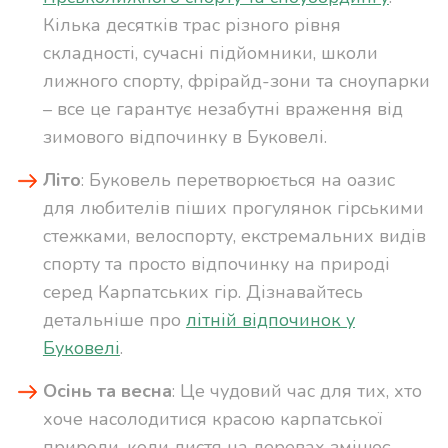
Кілька десятків трас різного рівня
складності, сучасні підйомники, школи
лижного спорту, фрірайд-зони та сноупарки
– все це гарантує незабутні враження від
зимового відпочинку в Буковелі.
Літо
: Буковель перетворюється на оазис
для любителів піших прогулянок гірськими
стежками, велоспорту, екстремальних видів
спорту та просто відпочинку на природі
серед Карпатських гір. Дізнавайтесь
детальніше про
літній відпочинок у
Буковелі
.
Осінь та весна
: Це чудовий час для тих, хто
хоче насолодитися красою карпатської
природи, коли листя на деревах змінює