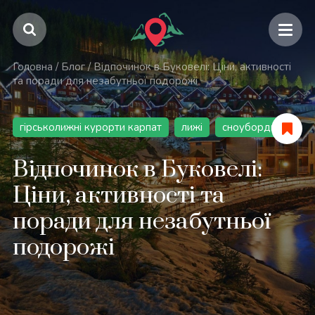
Головна
/
Блог
/
Відпочинок в Буковелі: Ціни, активності
та поради для незабутньої подорожі
гірськолижні курорти карпат
лижі
сноубординг
Відпочинок в Буковелі:
Ціни, активності та
поради для незабутньої
подорожі