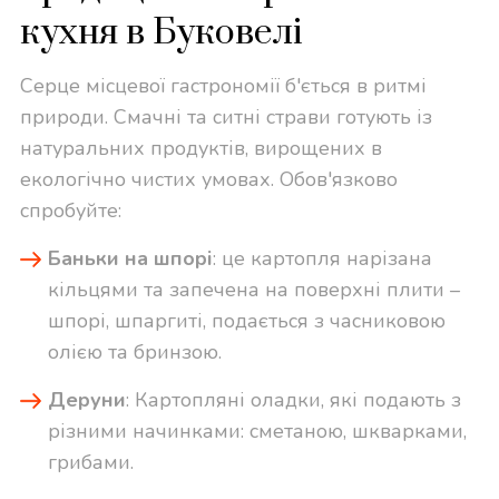
кухня в Буковелі
Серце місцевої гастрономії б'ється в ритмі
природи. Смачні та ситні страви готують із
натуральних продуктів, вирощених в
екологічно чистих умовах. Обов'язково
спробуйте:
Баньки на шпорі
: це картопля нарізана
кільцями та запечена на поверхні плити –
шпорі, шпаргиті, подається з часниковою
олією та бринзою.
Деруни
: Картопляні оладки, які подають з
різними начинками: сметаною, шкварками,
грибами.