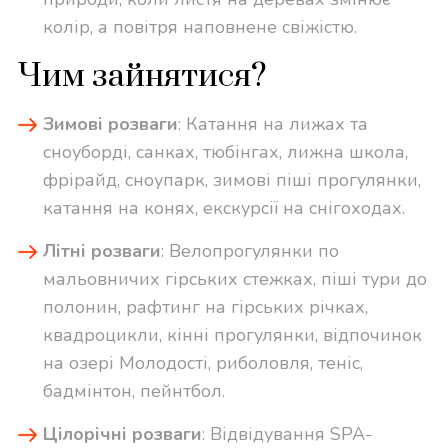
колір, а повітря наповнене свіжістю.
Чим зайнятися?
Зимові розваги
: Катання на лижах та
сноуборді, санках, тюбінгах, лижна школа,
фрірайд, сноупарк, зимові піші прогулянки,
катання на конях, екскурсії на снігоходах.
Літні розваги
: Велопрогулянки по
мальовничих гірських стежках, піші тури до
полонин, рафтинг на гірських річках,
квадроцикли, кінні прогулянки, відпочинок
на озері Молодості, риболовля, теніс,
бадмінтон, пейнтбол.
Цілорічні розваги
: Відвідування SPA-